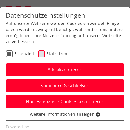
Zurück zur Newsübersicht
Datenschutzeinstellungen
Salzburger Tennisverband
Auf unserer Webseite werden Cookies verwendet. Einige
davon werden zwingend benötigt, während es uns andere
ermöglichen, Ihre Nutzererfahrung auf unserer Webseite
zu verbessern.
Turniere
ATP
Essenziell
Statistiken
ATP-Challenger Roseto
degli Abruzzi: Misolic
Alle akzeptieren
erreicht erstes Finale seit
Speichern & schließen
Kitzbühel
Nur essenzielle Cookies akzeptieren
Auch Sebastian Ofner hat in Oeiras eine
weitere starke Turnierwoche verbuchen
Weitere Informationen anzeigen
Essenziell
können.
Essenzielle Cookies werden für grundlegende
Powered by