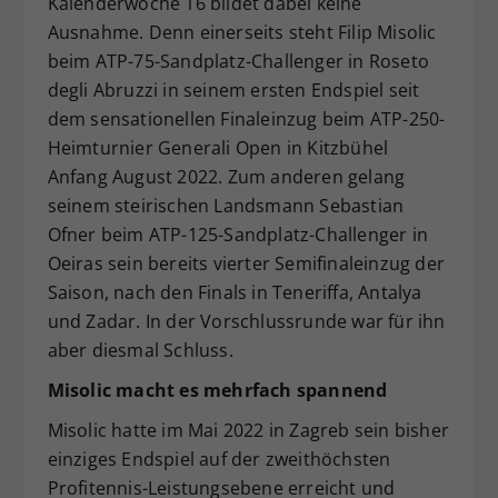
Kalenderwoche 16 bildet dabei keine
Dieser Wert speichert Ihre Consent-
Ausnahme. Denn einerseits steht Filip Misolic
Einstellungen. Unter anderem eine
beim ATP-75-Sandplatz-Challenger in Roseto
zufällig generierte ID, für die
degli Abruzzi in seinem ersten Endspiel seit
Zweck
historische Speicherung Ihrer
dem sensationellen Finaleinzug beim ATP-250-
vorgenommen Einstellungen, falls der
Heimturnier Generali Open in Kitzbühel
Webseiten-Betreiber dies eingestellt
hat.
Anfang August 2022. Zum anderen gelang
seinem steirischen Landsmann Sebastian
Ofner beim ATP-125-Sandplatz-Challenger in
Oeiras sein bereits vierter Semifinaleinzug der
Saison, nach den Finals in Teneriffa, Antalya
und Zadar. In der Vorschlussrunde war für ihn
aber diesmal Schluss.
Misolic macht es mehrfach spannend
Misolic hatte im Mai 2022 in Zagreb sein bisher
einziges Endspiel auf der zweithöchsten
Profitennis-Leistungsebene erreicht und