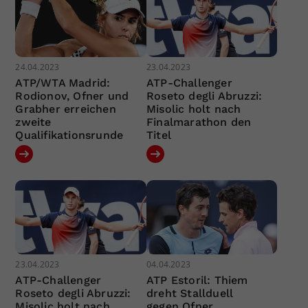
24.04.2023
23.04.2023
ATP/WTA Madrid:
ATP-Challenger
Rodionov, Ofner und
Roseto degli Abruzzi:
Grabher erreichen
Misolic holt nach
zweite
Finalmarathon den
Qualifikationsrunde
Titel
23.04.2023
04.04.2023
ATP-Challenger
ATP Estoril: Thiem
Roseto degli Abruzzi:
dreht Stallduell
Misolic holt nach
gegen Ofner,