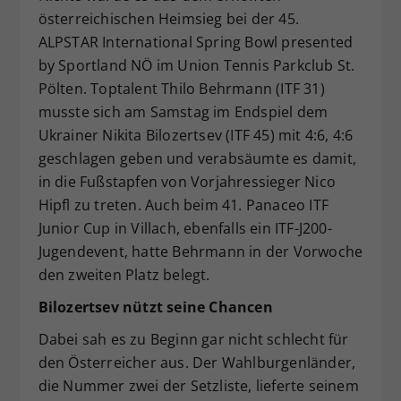
österreichischen Heimsieg bei der 45.
Dieser Wert speichert Ihre Consent-
ALPSTAR International Spring Bowl presented
Einstellungen. Unter anderem eine
zufällig generierte ID, für die
by Sportland NÖ im Union Tennis Parkclub St.
Zweck
historische Speicherung Ihrer
Pölten. Toptalent Thilo Behrmann (ITF 31)
vorgenommen Einstellungen, falls der
musste sich am Samstag im Endspiel dem
Webseiten-Betreiber dies eingestellt
Ukrainer Nikita Bilozertsev (ITF 45) mit 4:6, 4:6
hat.
geschlagen geben und verabsäumte es damit,
in die Fußstapfen von Vorjahressieger Nico
Hipfl zu treten. Auch beim 41. Panaceo ITF
Junior Cup in Villach, ebenfalls ein ITF-J200-
Jugendevent, hatte Behrmann in der Vorwoche
den zweiten Platz belegt.
Bilozertsev nützt seine Chancen
Dabei sah es zu Beginn gar nicht schlecht für
den Österreicher aus. Der Wahlburgenländer,
die Nummer zwei der Setzliste, lieferte seinem