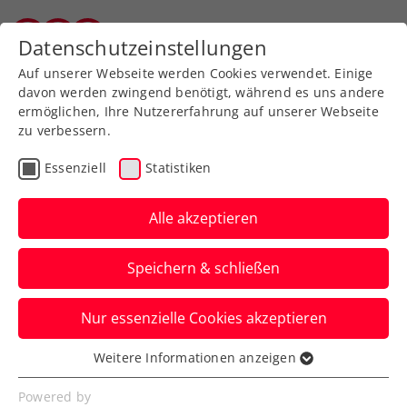
Zurück zur Newsübersicht
Datenschutzeinstellungen
Salzburger Tennisverband
Auf unserer Webseite werden Cookies verwendet. Einige
davon werden zwingend benötigt, während es uns andere
ermöglichen, Ihre Nutzererfahrung auf unserer Webseite
zu verbessern.
ITF
Turniere
Kids & Jugend
Essenziell
Statistiken
45. International Spring
Bowl: Behrmann erneut
Alle akzeptieren
im Finale gestoppt
Speichern & schließen
Wie letzte Woche in Villach verpasst das
Nur essenzielle Cookies akzeptieren
ÖTV-Talent beim ITF-Jugendturnier in St.
Pölten nur knapp den Titel.
Weitere Informationen anzeigen
Essenziell
Verfasst von: Presseaussendung / Redaktion, 11.05.2025
Essenzielle Cookies werden für grundlegende
Powered by