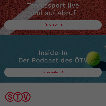
Tennissport live
und auf Abruf
ÖTV TV
Inside-In
Der Podcast des ÖTV
Inside-In