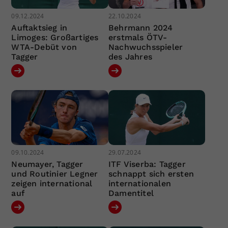
09.12.2024
22.10.2024
Auftaktsieg in
Behrmann 2024
Limoges: Großartiges
erstmals ÖTV-
WTA-Debüt von
Nachwuchsspieler
Tagger
des Jahres
09.10.2024
29.07.2024
Neumayer, Tagger
ITF Viserba: Tagger
und Routinier Legner
schnappt sich ersten
zeigen international
internationalen
auf
Damentitel