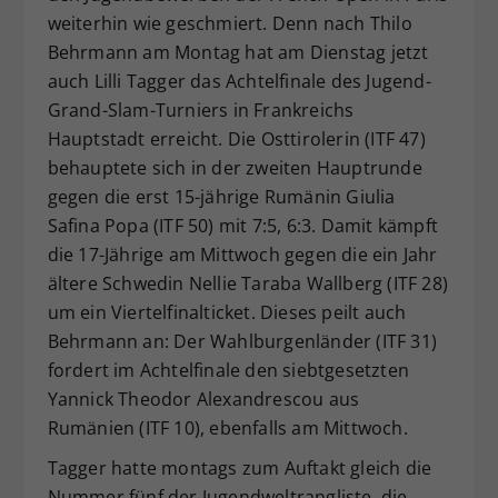
weiterhin wie geschmiert. Denn nach Thilo
Dieser Wert speichert Ihre Consent-
Behrmann am Montag hat am Dienstag jetzt
Einstellungen. Unter anderem eine
zufällig generierte ID, für die
auch Lilli Tagger das Achtelfinale des Jugend-
Zweck
historische Speicherung Ihrer
Grand-Slam-Turniers in Frankreichs
vorgenommen Einstellungen, falls der
Hauptstadt erreicht. Die Osttirolerin (ITF 47)
Webseiten-Betreiber dies eingestellt
behauptete sich in der zweiten Hauptrunde
hat.
gegen die erst 15-jährige Rumänin Giulia
Safina Popa (ITF 50) mit 7:5, 6:3. Damit kämpft
die 17-Jährige am Mittwoch gegen die ein Jahr
ältere Schwedin Nellie Taraba Wallberg (ITF 28)
um ein Viertelfinalticket. Dieses peilt auch
Behrmann an: Der Wahlburgenländer (ITF 31)
fordert im Achtelfinale den siebtgesetzten
Yannick Theodor Alexandrescou aus
Rumänien (ITF 10), ebenfalls am Mittwoch.
Tagger hatte montags zum Auftakt gleich die
Nummer fünf der Jugendweltrangliste, die