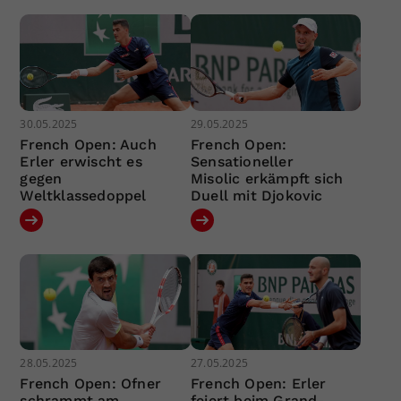
30.05.2025
29.05.2025
French Open: Auch
French Open:
Erler erwischt es
Sensationeller
gegen
Misolic erkämpft sich
Weltklassedoppel
Duell mit Djokovic
28.05.2025
27.05.2025
French Open: Ofner
French Open: Erler
schrammt am
feiert beim Grand-