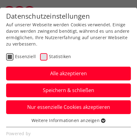
Zurück zur Newsübersicht
Datenschutzeinstellungen
Salzburger Tennisverband
Auf unserer Webseite werden Cookies verwendet. Einige
davon werden zwingend benötigt, während es uns andere
ermöglichen, Ihre Nutzererfahrung auf unserer Webseite
zu verbessern.
ITF
Turniere
Kids & Jugend
Essenziell
Statistiken
French Open: Tagger folgt
Behrmann ins
Alle akzeptieren
Achtelfinale
Speichern & schließen
Die ÖTV-Zukunftshoffnung eliminiert
Nur essenzielle Cookies akzeptieren
beim Jugend-Grand-Slam in Paris auch
Rumäniens Nummer eins.
Weitere Informationen anzeigen
Essenziell
Verfasst von: Manuel Wachta, 03.06.2025
Essenzielle Cookies werden für grundlegende
Powered by