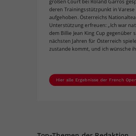
großen Court bei Roland Garros gespi
deren Trainingsstützpunkt in Vares
aufgehoben. Österreichs Nationalte
Unterstützung erfreuen: „Ich war natü
dem Billie Jean King Cup gegenüber se
nächsten Jahren für Österreich spiel
zustande kommt, und ich wünsche ihr 
Hier alle Ergebnisse der French Open
Top-Themen der Redaktion