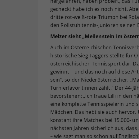
hergefahren, haben probiert, das Tu
gecheckt habe ich es noch nicht. Aber 
dritte rot-weiß-rote Triumph bei Rol
den Rollstuhltennis-Junioren seinen 
Melzer sieht „Meilenstein im öster
Auch im Österreichischen Tennisverb
historische Sieg Taggers stellte für 
österreichischen Tennissport dar. D
gewinnt – und das noch auf diese Art
sein“, so der Niederösterreicher. „Ma
Turnierfavoritinnen zählt.“ Der 44-Jä
bevorstehen: „Ich traue Lilli in den 
eine komplette Tennisspielerin und s
Mädchen. Das hebt sie auch hervor. U
konstant ihre Matches bei 15.000- un
nächsten Jahren sicherlich aus, dass 
– wie sagt man so schön auf Englisch? 