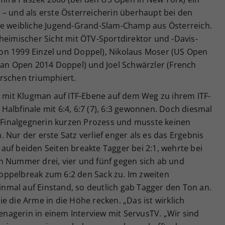
 – und als erste Österreicherin überhaupt bei den
te weibliche Jugend-Grand-Slam-Champ aus Österreich.
heimischer Sicht mit ÖTV-Sportdirektor und -Davis-
on 1999 Einzel und Doppel), Nikolaus Moser (US Open
lian Open 2014 Doppel) und Joel Schwärzler (French
rschen triumphiert.
l mit Klugman auf ITF-Ebene auf dem Weg zu ihrem ITF-
albfinale mit 6:4, 6:7 (7), 6:3 gewonnen. Doch diesmal
n Finalgegnerin kurzen Prozess und musste keinen
 Nur der erste Satz verlief enger als es das Ergebnis
uf beiden Seiten breakte Tagger bei 2:1, wehrte bei
n Nummer drei, vier und fünf gegen sich ab und
oppelbreak zum 6:2 den Sack zu. Im zweiten
mal auf Einstand, so deutlich gab Tagger den Ton an.
e die Arme in die Höhe recken. „Das ist wirklich
eenagerin in einem Interview mit ServusTV. „Wir sind