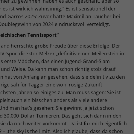
rnier zu gewinnen, haben es auch geschafft, aber so
es ist wirklich wahnsinnig.“ Es ist sensationell der
and Garros 2025: Zuvor hatte Maximilian Taucher bei
Doublegewinn von 2024 eindrucksvoll verteidigt.
reichischen Tennissport“
and herrschte große Freude über diese Erfolge. Der
ÖTV-Sportdirektor Melzer „definitiv einen Meilenstein im
as erste Mädchen, das einen Jugend-Grand-Slam
 und Weise. Da kann man schon richtig stolz drauf
n hat von Anfang an gesehen, dass sie definitiv zu den
hrige sah für Tagger eine wohl rosige Zukunft
nächsten Jahren so einiges zu. Man muss sagen: Sie ist
pielt auch ein bisschen anders als viele andere
nd man hat’s gesehen: Sie gewinnt ja jetzt schon
d 30.000-Dollar-Turnieren. Das geht sich dann in den
sie da noch weiter vorkommt. Da ist für mich eigentlich
– ‚the sky is the limit’. Also ich glaube, dass da schon