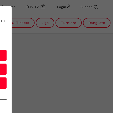
ÖTV App
ÖTV TV
Login
Suchen
den
DC-Tickets
Liga
Turniere
Rangliste