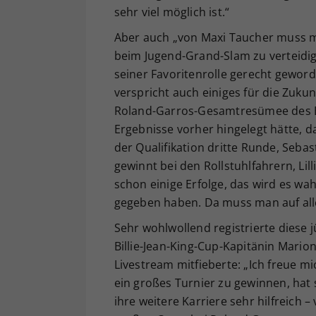
sehr viel möglich ist.“
Aber auch „von Maxi Taucher muss man
beim Jugend-Grand-Slam zu verteidige
seiner Favoritenrolle gerecht geword
verspricht auch einiges für die Zuku
Roland-Garros-Gesamtresümee des Ex
Ergebnisse vorher hingelegt hätte, da
der Qualifikation dritte Runde, Seba
gewinnt bei den Rollstuhlfahrern, Li
schon einige Erfolge, das wird es wah
gegeben haben. Da muss man auf alle 
Sehr wohlwollend registrierte diese 
Billie-Jean-King-Cup-Kapitänin Mari
Livestream mitfieberte: „Ich freue m
ein großes Turnier zu gewinnen, hat 
ihre weitere Karriere sehr hilfreich 