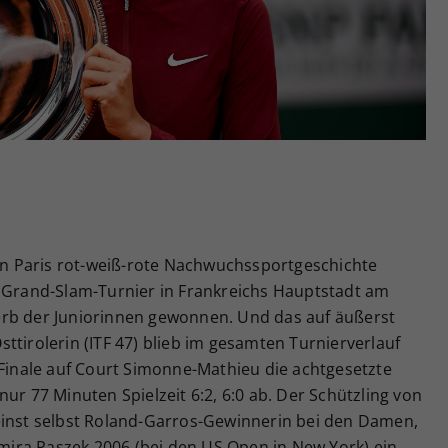
Zweck
generierte ID, für die historische Speicherung
Ihrer vorgenommen Einstellungen, falls der
Webseiten-Betreiber dies eingestellt hat.
 in Paris rot-weiß-rote Nachwuchssportgeschichte
m Grand-Slam-Turnier in Frankreichs Hauptstadt am
erb der Juniorinnen gewonnen. Und das auf äußerst
ttirolerin (ITF 47) blieb im gesamten Turnierverlauf
 Finale auf Court Simonne-Mathieu die achtgesetzte
ur 77 Minuten Spielzeit 6:2, 6:0 ab. Der Schützling von
einst selbst Roland-Garros-Gewinnerin bei den Damen,
Tamira Paszek 2006 (bei den US Open in New York) ein