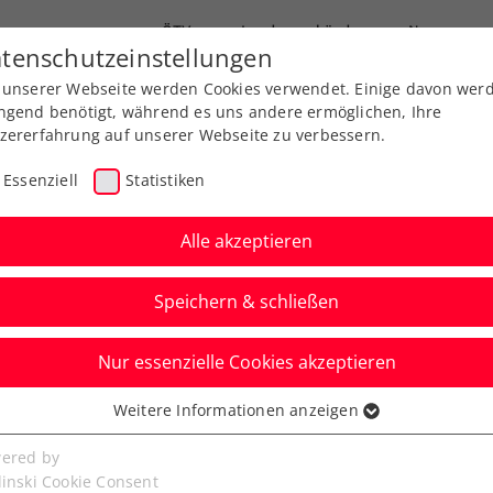
ÖTV
Landesverbände
News
tenschutzeinstellungen
 unserer Webseite werden Cookies verwendet. Einige davon wer
Ausbildung
Services
Über uns
ngend benötigt, während es uns andere ermöglichen, Ihre
zererfahrung auf unserer Webseite zu verbessern.
Essenziell
Statistiken
Alle akzeptieren
Speichern & schließen
Nur essenzielle Cookies akzeptieren
agger stürmt zu
Weitere Informationen anzeigen
ssenziell
aris-Coup
senzielle Cookies werden für grundlegende Funktionen der
ered by
bseite benötigt. Dadurch ist gewährleistet, dass die Webseite
linski Cookie Consent