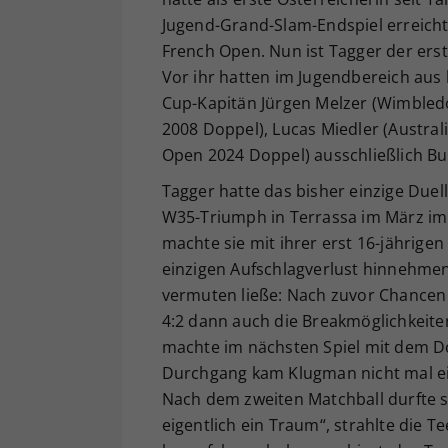
Jugend-Grand-Slam-Endspiel erreicht
French Open. Nun ist Tagger der ers
Vor ihr hatten im Jugendbereich aus 
Cup-Kapitän Jürgen Melzer (Wimbled
2008 Doppel), Lucas Miedler (Austra
Open 2024 Doppel) ausschließlich Bu
Tagger hatte das bisher einzige Duel
W35-Triumph in Terrassa im März im H
machte sie mit ihrer erst 16-jährige
einzigen Aufschlagverlust hinnehmen.
vermuten ließe: Nach zuvor Chancen a
4:2 dann auch die Breakmöglichkeite
machte im nächsten Spiel mit dem D
Durchgang kam Klugman nicht mal ein
Nach dem zweiten Matchball durfte si
eigentlich ein Traum“, strahlte die T