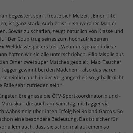
 begeistert sein“, freute sich Melzer. „Einen Titel
n, ist ganz stark. Auch er ist in souveräner Manier
en. Sowas zu schaffen, zeugt natürlich von Klasse und
nft.“ Der Coup trug seines zum hochzufriedenen
-Weltklassespielers bei: „Wenn uns jemand diese
nn hätten wir sie alle unterschrieben. Filip Misolic aus
stian Ofner zwei super Matches gespielt, Maxi Taucher
lli Tagger gewinnt bei den Mädchen – also das waren
rscheinlich auch in der Vergangenheit so geballt nicht
Fälle sehr zufrieden sein.“
jüngsten Ereignisse die ÖTV-Sportkoordinatorin und -
on Maruska – die auch am Samstag mit Tagger via
ich wahnsinnig über ihren Erfolg bei Roland Garros. So
schon eine besondere Bedeutung. Das ist sicher für
– vor allem auch, dass sie schon mal auf einem so