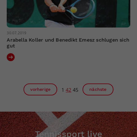
30.07.2019
Arabella Koller und Benedikt Emesz schlugen sich
gut
1
42
45
vorherige
nächste
Tennissport live