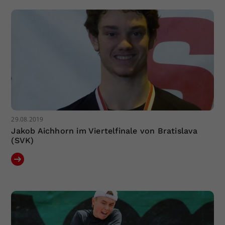
Dieser Wert speichert Ihre Consent-
Einstellungen. Unter anderem eine
zufällig generierte ID, für die
Zweck
historische Speicherung Ihrer
vorgenommen Einstellungen, falls der
Webseiten-Betreiber dies eingestellt
hat.
29.08.2019
Jakob Aichhorn im Viertelfinale von Bratislava
(SVK)