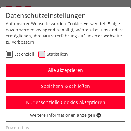
Datenschutzeinstellungen
Salzburger Tennisverband
Auf unserer Webseite werden Cookies verwendet. Einige
davon werden zwingend benötigt, während es uns andere
ermöglichen, Ihre Nutzererfahrung auf unserer Webseite
zu verbessern.
Aktuelle News
Essenziell
Statistiken
Alle akzeptieren
Speichern & schließen
Nur essenzielle Cookies akzeptieren
Weitere Informationen anzeigen
Essenziell
News filtern
Essenzielle Cookies werden für grundlegende
Powered by