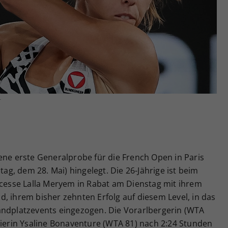
Zweck
generierte ID, für die historische Speicherung
Ihrer vorgenommen Einstellungen, falls der
Webseiten-Betreiber dies eingestellt hat.
r
ene erste Generalprobe für die French Open in Paris
, dem 28. Mai) hingelegt. Die 26-Jährige ist beim
ncesse Lalla Meryem in Rabat am Dienstag mit ihrem
, ihrem bisher zehnten Erfolg auf diesem Level, in das
andplatzevents eingezogen. Die Vorarlbergerin (WTA
gierin Ysaline Bonaventure (WTA 81) nach 2:24 Stunden