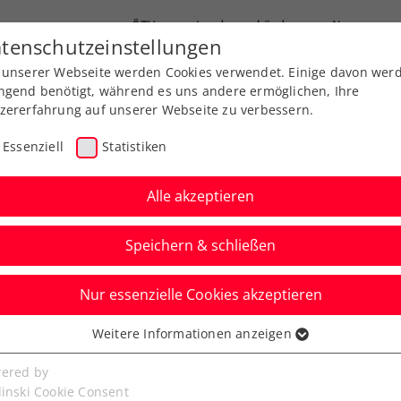
ÖTV
Landesverbände
News
tenschutzeinstellungen
 unserer Webseite werden Cookies verwendet. Einige davon wer
Ausbildung
Services
Über uns
ngend benötigt, während es uns andere ermöglichen, Ihre
zererfahrung auf unserer Webseite zu verbessern.
Essenziell
Statistiken
Alle akzeptieren
Speichern & schließen
Nur essenzielle Cookies akzeptieren
bher kämpft sich mit
Weitere Informationen anzeigen
ssenziell
ins Achtelfinale
senzielle Cookies werden für grundlegende Funktionen der
ered by
bseite benötigt. Dadurch ist gewährleistet, dass die Webseite
linski Cookie Consent