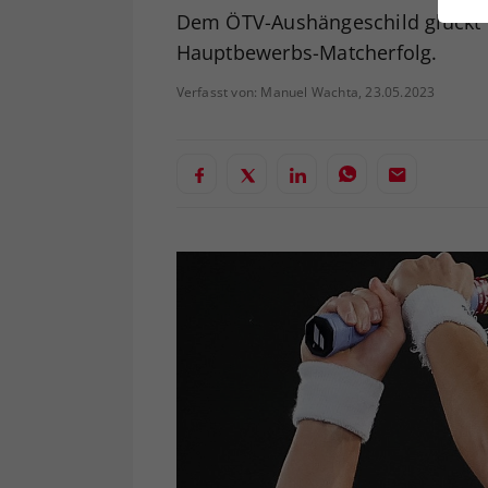
ei
Dem ÖTV-Aushängeschild glückt 
Hauptbewerbs-Matcherfolg.
Verfasst von: Manuel Wachta, 23.05.2023
S