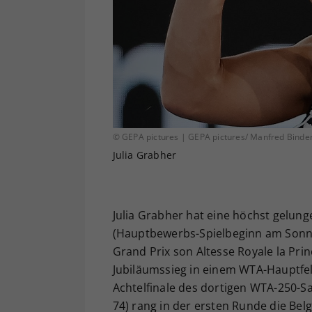
© GEPA pictures | GEPA pictures/ Manfred Binde
Julia Grabher
Julia Grabher hat eine höchst gelung
(Hauptbewerbs-Spielbeginn am Sonntag
Grand Prix son Altesse Royale la Pri
Jubiläumssieg in einem WTA-Hauptfeld
Achtelfinale des dortigen WTA-250-S
74) rang in der ersten Runde die Bel