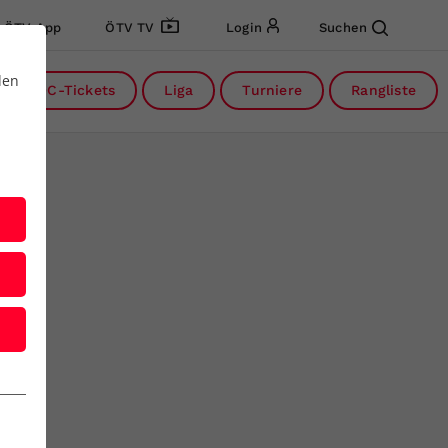
ÖTV App
ÖTV TV
Login
Suchen
den
DC-Tickets
Liga
Turniere
Rangliste