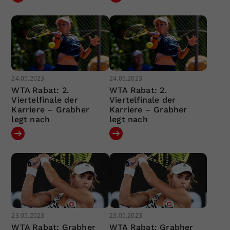
24.05.2023
24.05.2023
WTA Rabat: 2.
WTA Rabat: 2.
Viertelfinale der
Viertelfinale der
Karriere – Grabher
Karriere – Grabher
legt nach
legt nach
23.05.2023
23.05.2023
WTA Rabat: Grabher
WTA Rabat: Grabher