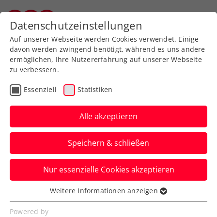
Zurück zur Newsübersicht
Datenschutzeinstellungen
Salzburger Tennisverband
Auf unserer Webseite werden Cookies verwendet. Einige
davon werden zwingend benötigt, während es uns andere
ermöglichen, Ihre Nutzererfahrung auf unserer Webseite
zu verbessern.
Turniere
WTA
Essenziell
Statistiken
Grabher erreicht in Rabat
erstes Semifinale auf der
Alle akzeptieren
WTA-Tour
Speichern & schließen
Ihre Viertelfinalkontrahentin Martina
Nur essenzielle Cookies akzeptieren
Trevisan muss in Marokko nach einem
Satz aufgeben.
Weitere Informationen anzeigen
Essenziell
Verfasst von: Manuel Wachta, 25.05.2023
Essenzielle Cookies werden für grundlegende
Powered by