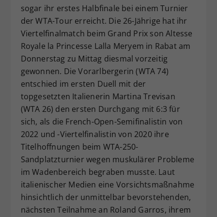
sogar ihr erstes Halbfinale bei einem Turnier
Dieser Wert speichert Ihre Consent-
der WTA-Tour erreicht. Die 26-Jährige hat ihr
Einstellungen. Unter anderem eine
zufällig generierte ID, für die
Viertelfinalmatch beim Grand Prix son Altesse
Zweck
historische Speicherung Ihrer
Royale la Princesse Lalla Meryem in Rabat am
vorgenommen Einstellungen, falls der
Donnerstag zu Mittag diesmal vorzeitig
Webseiten-Betreiber dies eingestellt
gewonnen. Die Vorarlbergerin (WTA 74)
hat.
entschied im ersten Duell mit der
topgesetzten Italienerin Martina Trevisan
(WTA 26) den ersten Durchgang mit 6:3 für
sich, als die French-Open-Semifinalistin von
2022 und -Viertelfinalistin von 2020 ihre
Titelhoffnungen beim WTA-250-
Sandplatzturnier wegen muskulärer Probleme
im Wadenbereich begraben musste. Laut
italienischer Medien eine Vorsichtsmaßnahme
hinsichtlich der unmittelbar bevorstehenden,
nächsten Teilnahme an Roland Garros, ihrem