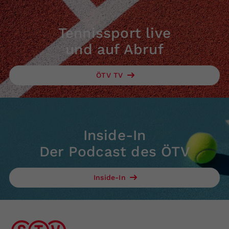
Tennissport live
und auf Abruf
ÖTV TV
Inside-In
Der Podcast des ÖTV
Inside-In