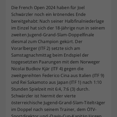
Dieser Wert speichert Ihre Consent-
Die French Open 2024 haben für Joel
Einstellungen. Unter anderem eine
Schwärzler noch ein krönendes Ende
zufällig generierte ID, für die
bereitgehabt: Nach seiner Halbfinalniederlage
Zweck
historische Speicherung Ihrer
im Einzel hat sich der 18-Jährige nun in seinem
vorgenommen Einstellungen, falls der
zweiten Jugend-Grand-Slam-Doppelfinale
Webseiten-Betreiber dies eingestellt
hat.
diesmal zum Champion gekürt. Der
Vorarlberger (ITF 2) setzte sich am
Samstagnachmittag beim Endspiel der
topgesetzten Paarungen mit dem Norweger
Nicolai Budkov Kjär (ITF 4) gegen die
zweitgereihten Federico Cina aus Italien (ITF 9)
und Rei Sakamoto aus Japan (ITF 1) nach 1:10
Stunden Spielzeit mit 6:4, 7:6 (3) durch.
Schwärzler ist hiermit der vierte
österreichische Jugend-Grand-Slam-Titelträger
im Doppel nach seinem Trainer, dem ÖTV-
Sportdirektor und -Davis-Cup-Kapitän Jürgen