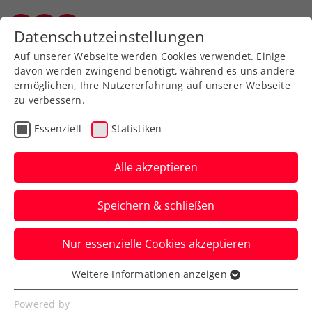
Zurück zur Newsübersicht
Datenschutzeinstellungen
Salzburger Tennisverband
Auf unserer Webseite werden Cookies verwendet. Einige
davon werden zwingend benötigt, während es uns andere
ermöglichen, Ihre Nutzererfahrung auf unserer Webseite
zu verbessern.
Turniere
Kids & Jugend
ITF
Essenziell
Statistiken
Starker Schwärzler
beschließt
Alle akzeptieren
Jugendkarriere mit
Speichern & schließen
French-Open-Titel
Nur essenzielle Cookies akzeptieren
Der ÖTV-Youngster triumphiert im
Juniorendoppel in Paris mit dem
Weitere Informationen anzeigen
Essenziell
Norweger Nicolai Budkov Kjär.
Essenzielle Cookies werden für grundlegende
Powered by