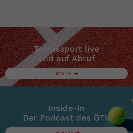
Tennissport live
und auf Abruf
ÖTV TV
Inside-In
Der Podcast des ÖTV
Inside-In