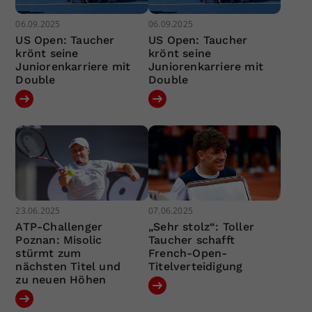
06.09.2025
06.09.2025
US Open: Taucher
US Open: Taucher
krönt seine
krönt seine
Juniorenkarriere mit
Juniorenkarriere mit
Double
Double
23.06.2025
07.06.2025
ATP-Challenger
„Sehr stolz“: Toller
Poznan: Misolic
Taucher schafft
stürmt zum
French-Open-
nächsten Titel und
Titelverteidigung
zu neuen Höhen