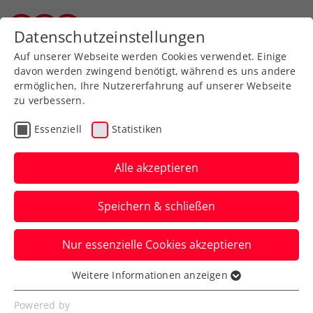
Zurück zur Newsübersicht
Datenschutzeinstellungen
Salzburger Tennisverband
Auf unserer Webseite werden Cookies verwendet. Einige
davon werden zwingend benötigt, während es uns andere
ermöglichen, Ihre Nutzererfahrung auf unserer Webseite
zu verbessern.
Rollstuhltennis
Inklusion
Turniere
Essenziell
Statistiken
Maximilian Taucher feiert
Doppelsieg bei French
Alle akzeptieren
Open
Speichern & schließen
Das ÖTV-Nachwuchstalent triumphiert
Nur essenzielle Cookies akzeptieren
bei der Rollstuhl-Juniorenpremiere im
Einzel und Doppel.
Weitere Informationen anzeigen
Essenziell
Verfasst von: Stefan Schuh, 07.06.2024
Essenzielle Cookies werden für grundlegende
Powered by