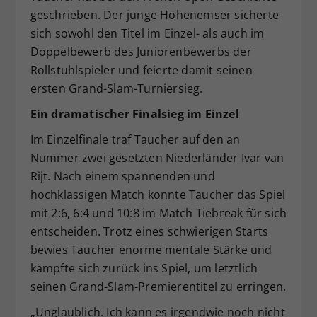
geschrieben. Der junge Hohenemser sicherte
Dieser Wert speichert Ihre Consent-
sich sowohl den Titel im Einzel- als auch im
Einstellungen. Unter anderem eine
zufällig generierte ID, für die
Doppelbewerb des Juniorenbewerbs der
Zweck
historische Speicherung Ihrer
Rollstuhlspieler und feierte damit seinen
vorgenommen Einstellungen, falls der
ersten Grand-Slam-Turniersieg.
Webseiten-Betreiber dies eingestellt
hat.
Ein dramatischer Finalsieg im Einzel
Im Einzelfinale traf Taucher auf den an
Nummer zwei gesetzten Niederländer Ivar van
Rijt. Nach einem spannenden und
hochklassigen Match konnte Taucher das Spiel
mit 2:6, 6:4 und 10:8 im Match Tiebreak für sich
entscheiden. Trotz eines schwierigen Starts
bewies Taucher enorme mentale Stärke und
kämpfte sich zurück ins Spiel, um letztlich
seinen Grand-Slam-Premierentitel zu erringen.
„Unglaublich. Ich kann es irgendwie noch nicht