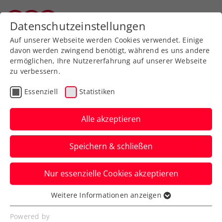
Zurück zur Newsübersicht
Datenschutzeinstellungen
Salzburger Tennisverband
Auf unserer Webseite werden Cookies verwendet. Einige
davon werden zwingend benötigt, während es uns andere
ermöglichen, Ihre Nutzererfahrung auf unserer Webseite
zu verbessern.
Allgemeine Klasse
Ausbildung
Essenziell
Statistiken
Verbands-Info
Kids & Jugend
Alle akzeptieren
Smarthlete-Story: Gabriel
Speichern & schließen
Huber am College in den
USA
Nur essenzielle Cookies akzeptieren
Vom Tiroler Tennisplatz zur University of
Weitere Informationen anzeigen
Essenziell
Wisconsin – Gabriels Smarthlete-Reise.
Essenzielle Cookies werden für grundlegende
Powered by