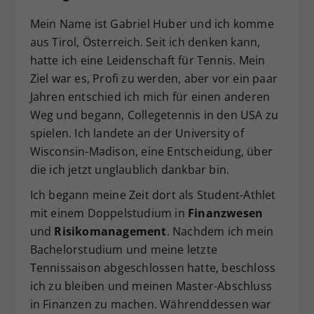
Dieser Wert speichert Ihre Consent-
Mein Name ist Gabriel Huber und ich komme
Einstellungen. Unter anderem eine
aus Tirol, Österreich. Seit ich denken kann,
zufällig generierte ID, für die
hatte ich eine Leidenschaft für Tennis. Mein
Zweck
historische Speicherung Ihrer
Ziel war es, Profi zu werden, aber vor ein paar
vorgenommen Einstellungen, falls der
Webseiten-Betreiber dies eingestellt
Jahren entschied ich mich für einen anderen
hat.
Weg und begann, Collegetennis in den USA zu
spielen. Ich landete an der University of
Wisconsin-Madison, eine Entscheidung, über
die ich jetzt unglaublich dankbar bin.
Ich begann meine Zeit dort als Student-Athlet
mit einem Doppelstudium in
Finanzwesen
und
Risikomanagement
. Nachdem ich mein
Bachelorstudium und meine letzte
Tennissaison abgeschlossen hatte, beschloss
ich zu bleiben und meinen Master-Abschluss
in Finanzen zu machen. Währenddessen war