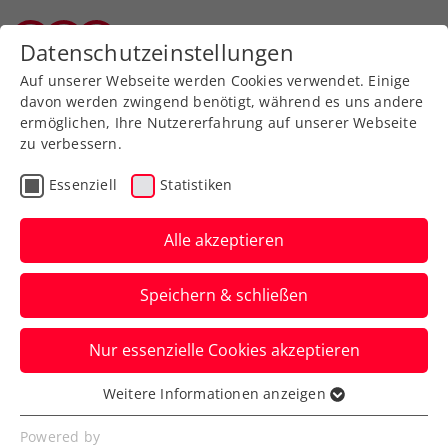
Zurück zur Newsübersicht
Datenschutzeinstellungen
Salzburger Tennisverband
Auf unserer Webseite werden Cookies verwendet. Einige
davon werden zwingend benötigt, während es uns andere
ermöglichen, Ihre Nutzererfahrung auf unserer Webseite
zu verbessern.
Verbands-Info
Essenziell
Statistiken
Makita und der ÖTV:
Gemeinsam für eine
Alle akzeptieren
erfolgreiche Zukunft im
Speichern & schließen
Tennis
Nur essenzielle Cookies akzeptieren
Der führende Hersteller von Elektro- und
Gartengeräten und der ÖTV machen
Weitere Informationen anzeigen
Essenziell
gemeinsame Sache.
Essenzielle Cookies werden für grundlegende
Powered by