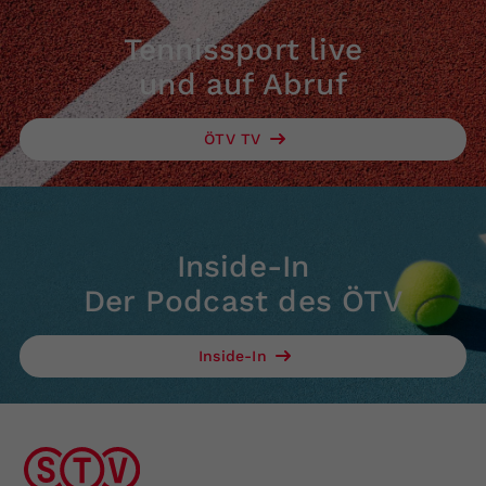
Tennissport live
und auf Abruf
ÖTV TV
Inside-In
Der Podcast des ÖTV
Inside-In