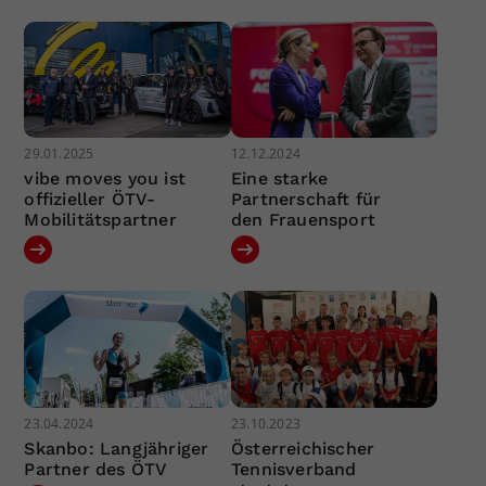
29.01.2025
12.12.2024
vibe moves you ist
Eine starke
offizieller ÖTV-
Partnerschaft für
Mobilitätspartner
den Frauensport
23.04.2024
23.10.2023
Skanbo: Langjähriger
Österreichischer
Partner des ÖTV
Tennisverband