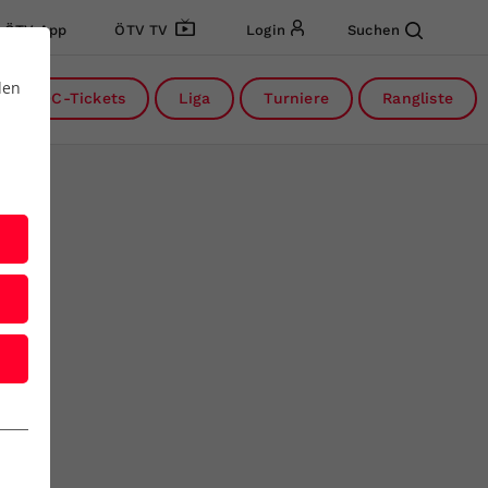
ÖTV App
ÖTV TV
Login
Suchen
den
DC-Tickets
Liga
Turniere
Rangliste