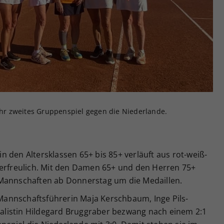
Zweck
generierte ID, für die historische Speicherung
Ihrer vorgenommen Einstellungen, falls der
Webseiten-Betreiber dies eingestellt hat.
r zweites Gruppenspiel gegen die Niederlande.
 den Altersklassen 65+ bis 85+ verläuft aus rot-weiß-
 erfreulich. Mit den Damen 65+ und den Herren 75+
-Mannschaften ab Donnerstag um die Medaillen.
annschaftsführerin Maja Kerschbaum, Inge Pils-
zialistin Hildegard Bruggraber bezwang nach einem 2:1