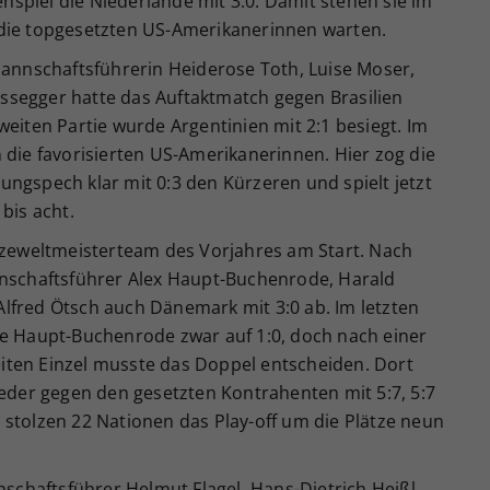
spiel die Niederlande mit 3:0. Damit stehen sie im
 die topgesetzten US-Amerikanerinnen warten.
nnschaftsführerin Heiderose Toth, Luise Moser,
ssegger hatte das Auftaktmatch gegen Brasilien
weiten Partie wurde Argentinien mit 2:1 besiegt. Im
 die favorisierten US-Amerikanerinnen. Hier zog die
ngspech klar mit 0:3 den Kürzeren und spielt jetzt
bis acht.
Vizeweltmeisterteam des Vorjahres am Start. Nach
nnschaftsführer Alex Haupt-Buchenrode, Harald
lfred Ötsch auch Dänemark mit 3:0 ab. Im letzten
te Haupt-Buchenrode zwar auf 1:0, doch nach einer
iten Einzel musste das Doppel entscheiden. Dort
er gegen den gesetzten Kontrahenten mit 5:7, 5:7
 stolzen 22 Nationen das Play-off um die Plätze neun
haftsführer Helmut Flagel, Hans-Dietrich Heißl,