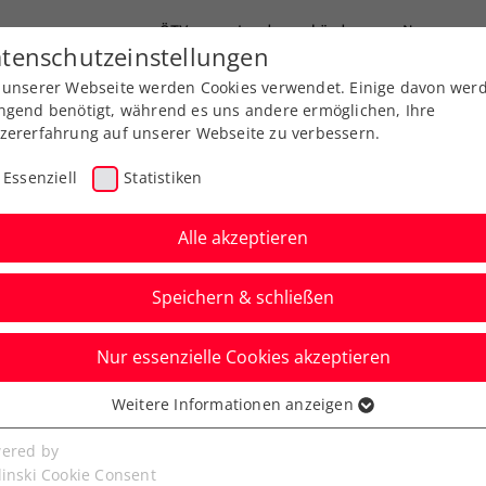
ÖTV
Landesverbände
News
tenschutzeinstellungen
 unserer Webseite werden Cookies verwendet. Einige davon wer
Ausbildung
Services
Über uns
ngend benötigt, während es uns andere ermöglichen, Ihre
zererfahrung auf unserer Webseite zu verbessern.
Essenziell
Statistiken
Alle akzeptieren
Speichern & schließen
Nur essenzielle Cookies akzeptieren
-WM: 2 ÖTV-
Weitere Informationen anzeigen
ssenziell
uf Mallorca auf
senzielle Cookies werden für grundlegende Funktionen der
ered by
bseite benötigt. Dadurch ist gewährleistet, dass die Webseite
linski Cookie Consent