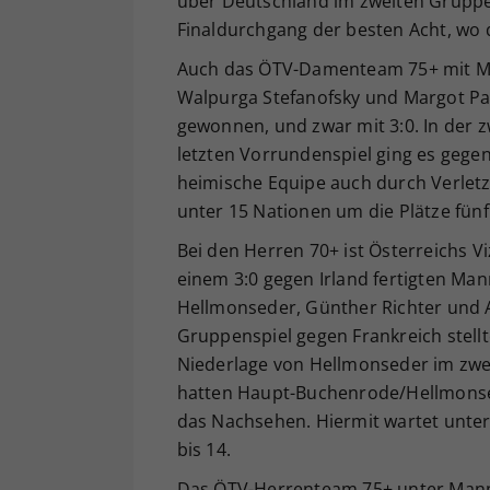
über Deutschland im zweiten Gruppen
Finaldurchgang der besten Acht, wo
Auch das ÖTV-Damenteam 75+ mit Ma
Walpurga Stefanofsky und Margot Pa
gewonnen, und zwar mit 3:0. In der z
letzten Vorrundenspiel ging es gegen
heimische Equipe auch durch Verletzu
unter 15 Nationen um die Plätze fünf 
Bei den Herren 70+ ist Österreichs 
einem 3:0 gegen Irland fertigten Ma
Hellmonseder, Günther Richter und A
Gruppenspiel gegen Frankreich stell
Niederlage von Hellmonseder im zwe
hatten Haupt-Buchenrode/Hellmonsed
das Nachsehen. Hiermit wartet unter
bis 14.
Das ÖTV-Herrenteam 75+ unter Mannsc