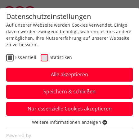
Zurück zur Newsübersicht
Datenschutzeinstellungen
Salzburger Tennisverband
Auf unserer Webseite werden Cookies verwendet. Einige
davon werden zwingend benötigt, während es uns andere
ermöglichen, Ihre Nutzererfahrung auf unserer Webseite
zu verbessern.
Turniere
Senioren
ITF
Essenziell
Statistiken
Senioren-Team-WM:
Österreichs Herren 75+
Alle akzeptieren
holen Bronze
Speichern & schließen
Auch den ÖTV-Damen 65+ und 75+
Nur essenzielle Cookies akzeptieren
gelingen bei den Titelkämpfen auf
Mallorca gute Top-Ten-Platzierungen.
Weitere Informationen anzeigen
Essenziell
Verfasst von: Edi Glasner / Manuel Wachta, 17.10.2023
Essenzielle Cookies werden für grundlegende
Powered by