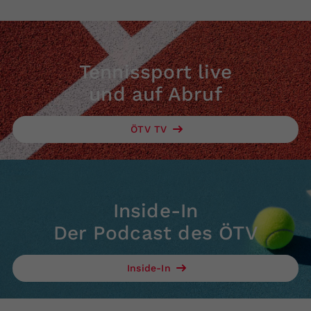
Tennissport live
und auf Abruf
ÖTV TV
Inside-In
Der Podcast des ÖTV
Inside-In