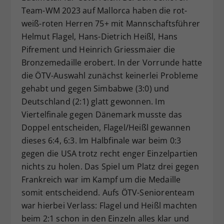
Team-WM 2023 auf Mallorca haben die rot-
Dieser Wert speichert Ihre Consent-
weiß-roten Herren 75+ mit Mannschaftsführer
Einstellungen. Unter anderem eine
zufällig generierte ID, für die
Helmut Flagel, Hans-Dietrich Heißl, Hans
Zweck
historische Speicherung Ihrer
Pifrement und Heinrich Griessmaier die
vorgenommen Einstellungen, falls der
Bronzemedaille erobert. In der Vorrunde hatte
Webseiten-Betreiber dies eingestellt
die ÖTV-Auswahl zunächst keinerlei Probleme
hat.
gehabt und gegen Simbabwe (3:0) und
Deutschland (2:1) glatt gewonnen. Im
Viertelfinale gegen Dänemark musste das
Doppel entscheiden, Flagel/Heißl gewannen
dieses 6:4, 6:3. Im Halbfinale war beim 0:3
gegen die USA trotz recht enger Einzelpartien
nichts zu holen. Das Spiel um Platz drei gegen
Frankreich war im Kampf um die Medaille
somit entscheidend. Aufs ÖTV-Seniorenteam
war hierbei Verlass: Flagel und Heißl machten
beim 2:1 schon in den Einzeln alles klar und