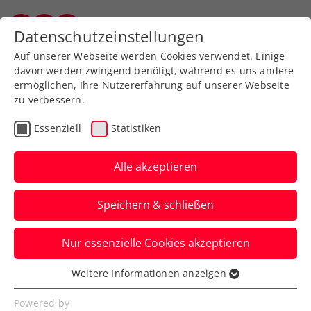
Zurück zur Newsübersicht
Datenschutzeinstellungen
Salzburger Tennisverband
Auf unserer Webseite werden Cookies verwendet. Einige
davon werden zwingend benötigt, während es uns andere
ermöglichen, Ihre Nutzererfahrung auf unserer Webseite
zu verbessern.
Rollstuhltennis
Inklusion
Essenziell
Statistiken
Allgemeine Klasse
Turniere
Alle akzeptieren
Verbands-Info
Kids & Jugend
Senioren
Speichern & schließen
ITN
Nur essenzielle Cookies akzeptieren
Kleine Änderungen im
Weitere Informationen anzeigen
Essenziell
ITN-System mit 1. Jänner
Essenzielle Cookies werden für grundlegende
Powered by