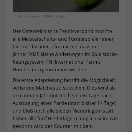
Dieser Wert speichert Ihre Consent-
Einstellungen. Unter anderem eine
© GEPA pictures / Walter Luger
zufällig generierte ID, für die
Zweck
historische Speicherung Ihrer
Der Österreichische Tennisverband möchte
vorgenommen Einstellungen, falls der
alle Meisterschafts- und Turnierspieler:innen
Webseiten-Betreiber dies eingestellt
hat.
hiermit darüber informieren, dass mit 1.
Jänner 2025 kleine Änderungen im Spielstärke-
Ratingsystem ITN (International Tennis
Number) vorgenommen werden.
Die erste Adaptierung betrifft die Möglichkeit,
verlorene Matches zu streichen. Dies wird ab
dem neuen Jahr nur noch sieben Tage nach
Austragung einer Partie (statt bisher 14 Tage)
und bloß noch alle sieben Niederlagen (statt
bisher alle fünf Niederlagen) möglich sein. Wie
gewohnt wird der Counter mit dem