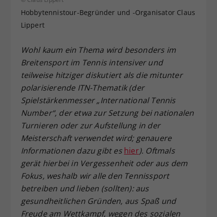
Dieser Wert speichert Ihre Consent-
Hobbytennistour-Begründer und -Organisator Claus
Einstellungen. Unter anderem eine
Lippert
zufällig generierte ID, für die
Zweck
historische Speicherung Ihrer
Wohl kaum ein Thema wird besonders im
vorgenommen Einstellungen, falls der
Breitensport im Tennis intensiver und
Webseiten-Betreiber dies eingestellt
teilweise hitziger diskutiert als die mitunter
hat.
polarisierende ITN-Thematik (der
Spielstärkenmesser „International Tennis
Number“, der etwa zur Setzung bei nationalen
Turnieren oder zur Aufstellung in der
Meisterschaft verwendet wird; genauere
Informationen dazu gibt es
hier
). Oftmals
gerät hierbei in Vergessenheit oder aus dem
Fokus, weshalb wir alle den Tennissport
betreiben und lieben (sollten): aus
gesundheitlichen Gründen, aus Spaß und
Freude am Wettkampf, wegen des sozialen