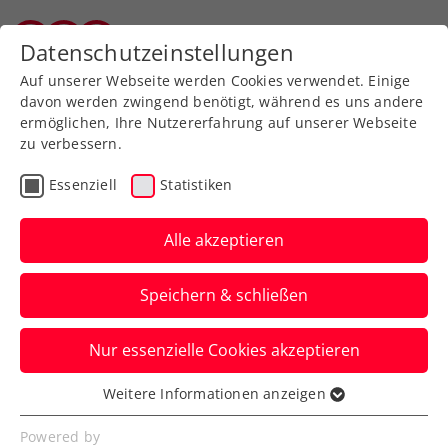
Zurück zur Newsübersicht
Datenschutzeinstellungen
Salzburger Tennisverband
Auf unserer Webseite werden Cookies verwendet. Einige
davon werden zwingend benötigt, während es uns andere
ermöglichen, Ihre Nutzererfahrung auf unserer Webseite
zu verbessern.
Rollstuhltennis
Allgemeine Klasse
Essenziell
Statistiken
Turniere
Verbands-Info
Kids & Jugend
Alle akzeptieren
Senioren
Speichern & schließen
Just play! Claus Lippert:
Nur essenzielle Cookies akzeptieren
„Einige sitzen schon
Weitere Informationen anzeigen
vorher mit dem ITN-
Essenziell
Rechner da“
Essenzielle Cookies werden für grundlegende
Powered by