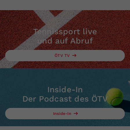
Tennissport live
und auf Abruf
ÖTV TV
Inside-In
Der Podcast des ÖTV
Inside-In