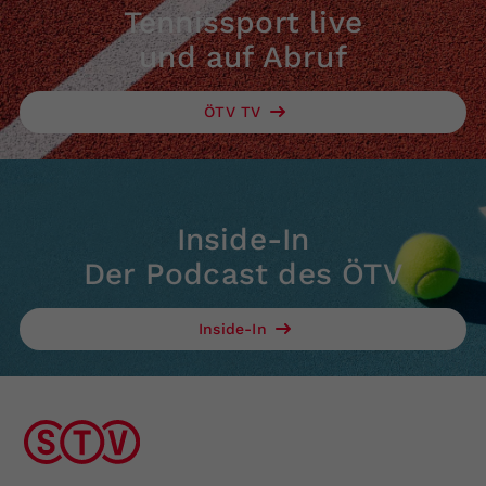
Tennissport live
und auf Abruf
ÖTV TV
Inside-In
Der Podcast des ÖTV
Inside-In