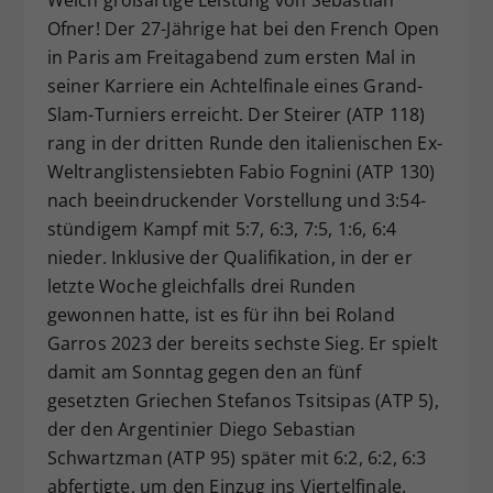
Dieser Wert speichert Ihre Consent-
Ofner! Der 27-Jährige hat bei den French Open
Einstellungen. Unter anderem eine
in Paris am Freitagabend zum ersten Mal in
zufällig generierte ID, für die
seiner Karriere ein Achtelfinale eines Grand-
Zweck
historische Speicherung Ihrer
Slam-Turniers erreicht. Der Steirer (ATP 118)
vorgenommen Einstellungen, falls der
rang in der dritten Runde den italienischen Ex-
Webseiten-Betreiber dies eingestellt
Weltranglistensiebten Fabio Fognini (ATP 130)
hat.
nach beeindruckender Vorstellung und 3:54-
stündigem Kampf mit 5:7, 6:3, 7:5, 1:6, 6:4
nieder. Inklusive der Qualifikation, in der er
letzte Woche gleichfalls drei Runden
gewonnen hatte, ist es für ihn bei Roland
Garros 2023 der bereits sechste Sieg. Er spielt
damit am Sonntag gegen den an fünf
gesetzten Griechen Stefanos Tsitsipas (ATP 5),
der den Argentinier Diego Sebastian
Schwartzman (ATP 95) später mit 6:2, 6:2, 6:3
abfertigte, um den Einzug ins Viertelfinale.