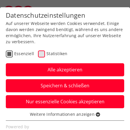
Zurück zur Newsübersicht
Datenschutzeinstellungen
Salzburger Tennisverband
Auf unserer Webseite werden Cookies verwendet. Einige
davon werden zwingend benötigt, während es uns andere
ermöglichen, Ihre Nutzererfahrung auf unserer Webseite
zu verbessern.
Turniere
ATP
Essenziell
Statistiken
French Open: Auch
Fognini entzaubert –
Alle akzeptieren
Ofner im 1. Grand-Slam-
Speichern & schließen
Achtelfinale
Nur essenzielle Cookies akzeptieren
Das ÖTV-Ass kämpft den Italiener in fünf
Sätzen nieder und steht in Paris
Weitere Informationen anzeigen
Essenziell
sensationell unter den letzten 16.
Essenzielle Cookies werden für grundlegende
Powered by