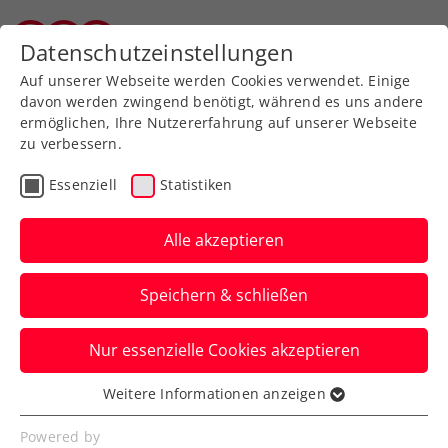
Zurück zur Newsübersicht
Datenschutzeinstellungen
Salzburger Tennisverband
Auf unserer Webseite werden Cookies verwendet. Einige
davon werden zwingend benötigt, während es uns andere
ermöglichen, Ihre Nutzererfahrung auf unserer Webseite
zu verbessern.
Turniere
ATP
Essenziell
Statistiken
ATP-Challenger Ilkley:
Starker Ofner im Finale
Alle akzeptieren
um Wimbledon-Wildcard
Speichern & schließen
Österreichs aktuelle Nummer eins
Nur essenzielle Cookies akzeptieren
gewinnt im Semifinale in lediglich 50
Minuten.
Weitere Informationen anzeigen
Essenziell
Verfasst von: Manuel Wachta, 23.06.2023
Essenzielle Cookies werden für grundlegende
Powered by