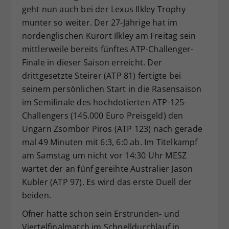
geht nun auch bei der Lexus Ilkley Trophy
Dieser Wert speichert Ihre Consent-
munter so weiter. Der 27-Jährige hat im
Einstellungen. Unter anderem eine
zufällig generierte ID, für die
nordenglischen Kurort Ilkley am Freitag sein
Zweck
historische Speicherung Ihrer
mittlerweile bereits fünftes ATP-Challenger-
vorgenommen Einstellungen, falls der
Finale in dieser Saison erreicht. Der
Webseiten-Betreiber dies eingestellt
drittgesetzte Steirer (ATP 81) fertigte bei
hat.
seinem persönlichen Start in die Rasensaison
im Semifinale des hochdotierten ATP-125-
Challengers (145.000 Euro Preisgeld) den
Ungarn Zsombor Piros (ATP 123) nach gerade
mal 49 Minuten mit 6:3, 6:0 ab. Im Titelkampf
am Samstag um nicht vor 14:30 Uhr MESZ
wartet der an fünf gereihte Australier Jason
Kubler (ATP 97). Es wird das erste Duell der
beiden.
Ofner hatte schon sein Erstrunden- und
Viertelfinalmatch im Schnelldurchlauf in