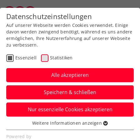
Zurück zur Newsübersicht
Datenschutzeinstellungen
Salzburger Tennisverband
Auf unserer Webseite werden Cookies verwendet. Einige
davon werden zwingend benötigt, während es uns andere
ermöglichen, Ihre Nutzererfahrung auf unserer Webseite
zu verbessern.
Rollstuhltennis
Inklusion
Essenziell
Statistiken
Verbands-Info
Alle akzeptieren
Ein wertvoller Austausch
Speichern & schließen
bei der Tennis-Europe-
Generalversammlung
Nur essenzielle Cookies akzeptieren
Das Meeting in Belek zeigt die
Weitere Informationen anzeigen
Essenziell
hervorragende, nationenübergreifende
Essenzielle Cookies werden für grundlegende
Powered by
Zusammenarbeit in wichtigen Themen