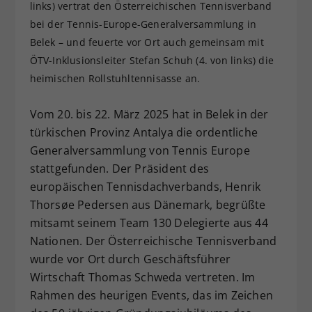
links) vertrat den Österreichischen Tennisverband
Dieser Wert speichert Ihre Consent-
bei der Tennis-Europe-Generalversammlung in
Einstellungen. Unter anderem eine
Belek – und feuerte vor Ort auch gemeinsam mit
zufällig generierte ID, für die
ÖTV-Inklusionsleiter Stefan Schuh (4. von links) die
Zweck
historische Speicherung Ihrer
vorgenommen Einstellungen, falls der
heimischen Rollstuhltennisasse an.
Webseiten-Betreiber dies eingestellt
hat.
Vom 20. bis 22. März 2025 hat in Belek in der
türkischen Provinz Antalya die ordentliche
Generalversammlung von Tennis Europe
stattgefunden. Der Präsident des
europäischen Tennisdachverbands, Henrik
Thorsøe Pedersen aus Dänemark, begrüßte
mitsamt seinem Team 130 Delegierte aus 44
Nationen. Der Österreichische Tennisverband
wurde vor Ort durch Geschäftsführer
Wirtschaft Thomas Schweda vertreten. Im
Rahmen des heurigen Events, das im Zeichen