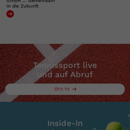
GmbH … Gemeinsam
in die Zukunft
Tennissport live
und auf Abruf
ÖTV TV
Inside-In