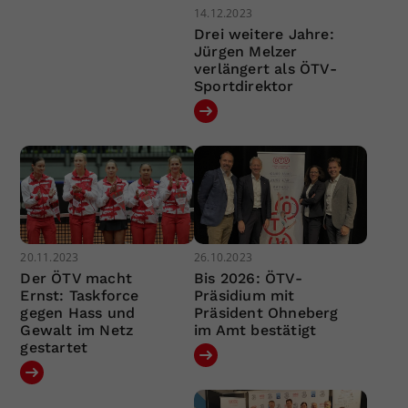
14.12.2023
Drei weitere Jahre:
Jürgen Melzer
verlängert als ÖTV-
Sportdirektor
20.11.2023
26.10.2023
Der ÖTV macht
Bis 2026: ÖTV-
Ernst: Taskforce
Präsidium mit
gegen Hass und
Präsident Ohneberg
Gewalt im Netz
im Amt bestätigt
gestartet