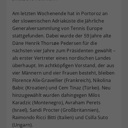
Dieser Wert speichert Ihre Consent-
Am letzten Wochenende hat in Portoroz an
Einstellungen. Unter anderem eine
zufällig generierte ID, für die
der slowenischen Adriaküste die Jährliche
Zweck
historische Speicherung Ihrer
Generalversammlung von Tennis Europe
vorgenommen Einstellungen, falls der
stattgefunden. Dabei wurde der 59 Jahre alte
Webseiten-Betreiber dies eingestellt
Däne Henrik Thorsøe Pedersen für die
hat.
nächsten vier Jahre zum Präsidenten gewählt –
als erster Vertreter eines nordischen Landes
überhaupt. Im achtköpfigen Vorstand, der aus
vier Männern und vier Frauen besteht, bleiben
Florence Alix-Gravellier (Frankreich), Nikolina
Babic (Kroatien) und Cem Tinaz (Türkei). Neu
hinzugewählt wurden dahingegen Milos
Karadzic (Montenegro), Avraham Perets
(Israel), Sandi Procter (Großbritannien),
Raimondo Ricci Bitti (Italien) und Csilla Suto
(Ungarn).