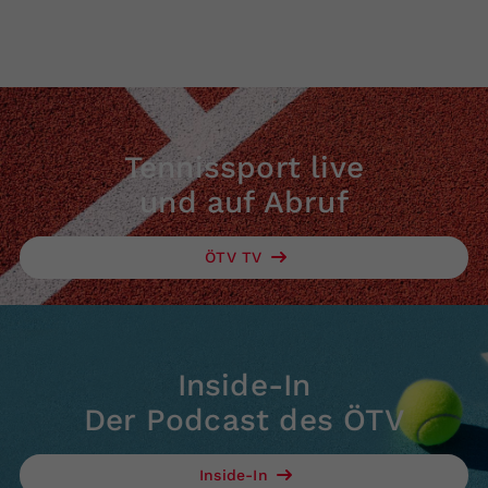
Tennissport live
und auf Abruf
ÖTV TV
Inside-In
Der Podcast des ÖTV
Inside-In