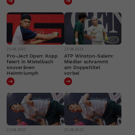
25.08.2025
23.08.2025
Pro-Ject Open: Kopp
ATP Winston-Salem:
feiert in Mistelbach
Miedler schrammt
souveränen
am Doppeltitel
Heimtriumph
vorbei
23.08.2025
23.08.2025