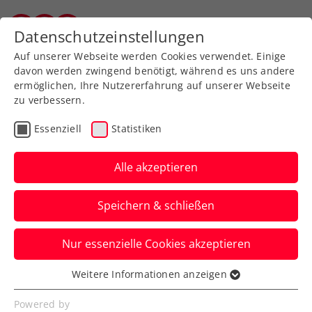
Zurück zur Newsübersicht
Datenschutzeinstellungen
Salzburger Tennisverband
Auf unserer Webseite werden Cookies verwendet. Einige
davon werden zwingend benötigt, während es uns andere
ermöglichen, Ihre Nutzererfahrung auf unserer Webseite
zu verbessern.
ATP
WTA
ITF
Turniere
Essenziell
Statistiken
Verbands-Info
Alle akzeptieren
Der neue SportWoche
Speichern & schließen
ÖTV-Spitzentennis-
Podcast: Folge 1
Nur essenzielle Cookies akzeptieren
Christian Drastil blickt jeden Sonntag auf
Weitere Informationen anzeigen
Essenziell
Österreichs Top 10 im ATP-/WTA-Ranking
Essenzielle Cookies werden für grundlegende
Powered by
und die Highlights der Woche.