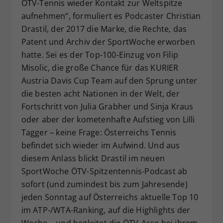
ÖTV-Tennis wieder Kontakt zur Weltspitze
Dieser Wert speichert Ihre Consent-
aufnehmen“, formuliert es Podcaster Christian
Einstellungen. Unter anderem eine
Drastil, der 2017 die Marke, die Rechte, das
zufällig generierte ID, für die
Patent und Archiv der SportWoche erworben
Zweck
historische Speicherung Ihrer
hatte. Sei es der Top-100-Einzug von Filip
vorgenommen Einstellungen, falls der
Webseiten-Betreiber dies eingestellt
Misolic, die große Chance für das KURIER
hat.
Austria Davis Cup Team auf den Sprung unter
die besten acht Nationen in der Welt, der
Fortschritt von Julia Grabher und Sinja Kraus
oder aber der kometenhafte Aufstieg von Lilli
Tagger – keine Frage: Österreichs Tennis
befindet sich wieder im Aufwind. Und aus
diesem Anlass blickt Drastil im neuen
SportWoche ÖTV-Spitzentennis-Podcast ab
sofort (und zumindest bis zum Jahresende)
jeden Sonntag auf Österreichs aktuelle Top 10
im ATP-/WTA-Ranking, auf die Highlights der
Woche – und begleitet die ÖTV-Asse bei ihrem