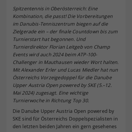
Dieser Wert speichert Ihre Consent-
Spitzentennis in Oberösterreich: Eine
Einstellungen. Unter anderem eine
Kombination, die passt! Die Vorbereitungen
zufällig generierte ID, für die
im Danubis-Tenniszentrum biegen auf die
Zweck
historische Speicherung Ihrer
Zielgerade ein – der finale Countdown bis zum
vorgenommen Einstellungen, falls der
Turnierstart hat begonnen. Und
Webseiten-Betreiber dies eingestellt
hat.
Turnierdirektor Florian Leitgeb von Champ
Events wird auch 2024 beim ATP-100-
Challenger in Mauthausen wieder Wort halten.
Mit Alexander Erler und Lucas Miedler hat nun
Österreichs Vorzeigedoppel für die Danube
Upper Austria Open powered by SKE (5.–12.
Mai 2024) zugesagt. Eine wichtige
Turnierwoche in Richtung Top 30.
Die Danube Upper Austria Open powered by
SKE sind für Österreichs Doppelspezialisten in
den letzten beiden Jahren ein gern gesehenes