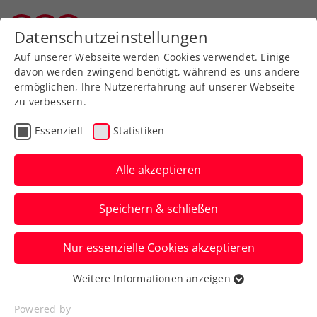
Zurück zur Newsübersicht
Datenschutzeinstellungen
Salzburger Tennisverband
Auf unserer Webseite werden Cookies verwendet. Einige
davon werden zwingend benötigt, während es uns andere
ermöglichen, Ihre Nutzererfahrung auf unserer Webseite
zu verbessern.
Turniere
ATP
Essenziell
Statistiken
Danube Upper Austria
Open powered by SKE
Alle akzeptieren
mit Doppelassen
Speichern & schließen
Erler/Miedler
Nur essenzielle Cookies akzeptieren
Auch Österreichs Spitzendoppel kommt
zum ATP-100-Challenger nach
Weitere Informationen anzeigen
Essenziell
Mauthausen.
Essenzielle Cookies werden für grundlegende
Powered by