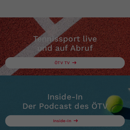
Tennissport live
und auf Abruf
ÖTV TV
Inside-In
Der Podcast des ÖTV
Inside-In