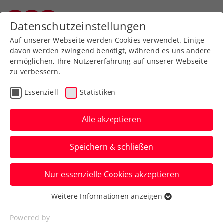
Zurück zur Newsübersicht
Datenschutzeinstellungen
Salzburger Tennisverband
Auf unserer Webseite werden Cookies verwendet. Einige
davon werden zwingend benötigt, während es uns andere
ermöglichen, Ihre Nutzererfahrung auf unserer Webseite
zu verbessern.
Turniere
ATP
Essenziell
Statistiken
ATP Shanghai:
Erler/Miedler stürmen in
Alle akzeptieren
57 Minuten ins
Speichern & schließen
Achtelfinale
Nur essenzielle Cookies akzeptieren
Das ÖTV-Davis-Cup-Doppel lässt in der
chinesischen Metropole zum Auftakt
Weitere Informationen anzeigen
Essenziell
nichts anbrennen.
Essenzielle Cookies werden für grundlegende
Powered by