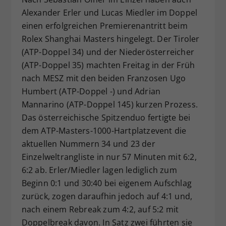
Dieser Wert speichert Ihre Consent-
Alexander Erler und Lucas Miedler im Doppel
Einstellungen. Unter anderem eine
einen erfolgreichen Premierenantritt beim
zufällig generierte ID, für die
Rolex Shanghai Masters hingelegt. Der Tiroler
Zweck
historische Speicherung Ihrer
(ATP-Doppel 34) und der Niederösterreicher
vorgenommen Einstellungen, falls der
(ATP-Doppel 35) machten Freitag in der Früh
Webseiten-Betreiber dies eingestellt
nach MESZ mit den beiden Franzosen Ugo
hat.
Humbert (ATP-Doppel -) und Adrian
Mannarino (ATP-Doppel 145) kurzen Prozess.
Das österreichische Spitzenduo fertigte bei
dem ATP-Masters-1000-Hartplatzevent die
aktuellen Nummern 34 und 23 der
Einzelweltrangliste in nur 57 Minuten mit 6:2,
6:2 ab. Erler/Miedler lagen lediglich zum
Beginn 0:1 und 30:40 bei eigenem Aufschlag
zurück, zogen daraufhin jedoch auf 4:1 und,
nach einem Rebreak zum 4:2, auf 5:2 mit
Doppelbreak davon. In Satz zwei führten sie