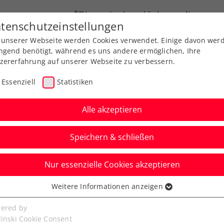
ÖTV
Landesverbände
News
tenschutzeinstellungen
 unserer Webseite werden Cookies verwendet. Einige davon wer
Ausbildung
Services
Über uns
ngend benötigt, während es uns andere ermöglichen, Ihre
zererfahrung auf unserer Webseite zu verbessern.
Essenziell
Statistiken
Alle akzeptieren
Speichern & schließen
Nur essenzielle Cookies akzeptieren
ger mit Nervenstärke
Weitere Informationen anzeigen
ssenziell
senzielle Cookies werden für grundlegende Funktionen der
ered by
bseite benötigt. Dadurch ist gewährleistet, dass die Webseite
linski Cookie Consent