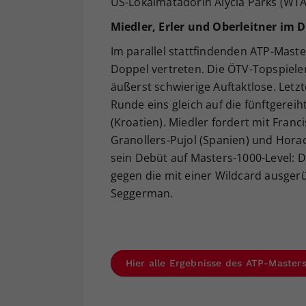
US-Lokalmatadorin Alycia Parks (WTA 1
Miedler, Erler und Oberleitner im 
Im parallel stattfindenden ATP-Maste
Doppel vertreten. Die ÖTV-Topspiele
äußerst schwierige Auftaktlose. Letz
Runde eins gleich auf die fünftgerei
(Kroatien). Miedler fordert mit Franc
Granollers-Pujol (Spanien) und Horaci
sein Debüt auf Masters-1000-Level: D
gegen die mit einer Wildcard ausger
Seggerman.
Hier alle Ergebnisse des ATP-Maste