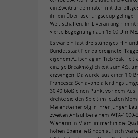
ein Zweitrundenmatch mit der elftges
ihr ein Überraschungscoup gelingen,
Welt schaffen. Im Liveranking nimmt si
vierte Begegnung nach 15:00 Uhr ME
Es war ein fast dreistündiges Hin und
Bundesstaat Florida ereignete. Tagger
eigenem Aufschlag im Tiebreak, ließ 
einzige Breakmöglichkeit zum 4:3, um
erzwingen. Da wurde aus einer 1:0-B
Francesca Schiavone allerdings umg
30:40 bloß einen Punkt vor dem Aus. 
drehte sie den Spieß im letzten Mom
Meilensteinerfolg in ihrer jungen La
zweiten Anlauf bei einem WTA-1000-E
Wienerin in Miami immerhin die Quali
hohen Ebene ließ noch auf sich warte