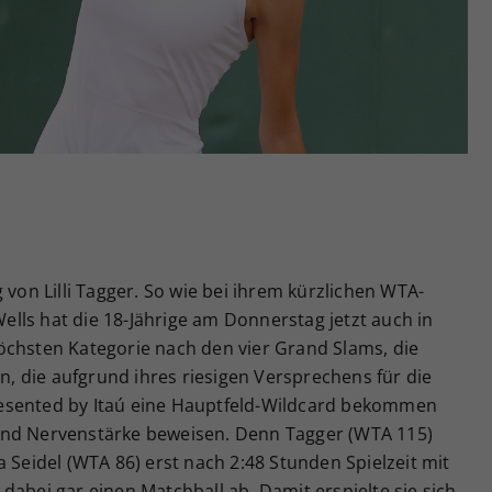
Zweck
generierte ID, für die historische Speicherung
Ihrer vorgenommen Einstellungen, falls der
Webseiten-Betreiber dies eingestellt hat.
 von Lilli Tagger. So wie bei ihrem kürzlichen WTA-
lls hat die 18-Jährige am Donnerstag jetzt auch in
öchsten Kategorie nach den vier Grand Slams, die
in, die aufgrund ihres riesigen Versprechens für die
esented by Itaú eine Hauptfeld-Wildcard bekommen
und Nervenstärke beweisen. Denn Tagger (WTA 115)
 Seidel (WTA 86) erst nach 2:48 Stunden Spielzeit mit
te dabei gar einen Matchball ab. Damit erspielte sie sich