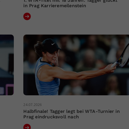
t
1. WTA-Titel mit 18 Jahren: Tagger glückt
in Prag Karrieremeilenstein
24.07.2026
r
Halbfinale! Tagger legt bei WTA-Turnier in
Prag eindrucksvoll nach