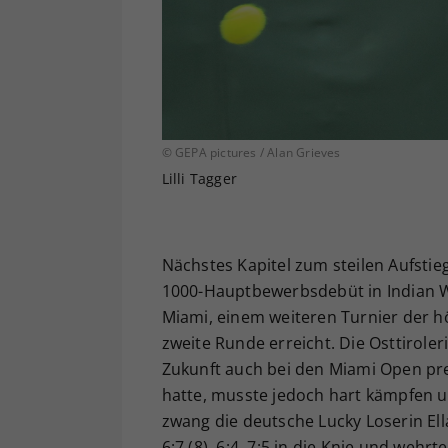
© GEPA pictures / Alan Grieves
Lilli Tagger
Nächstes Kapitel zum steilen Aufstieg
1000-Hauptbewerbsdebüt in Indian We
Miami, einem weiteren Turnier der h
zweite Runde erreicht. Die Osttiroler
Zukunft auch bei den Miami Open pr
hatte, musste jedoch hart kämpfen 
zwang die deutsche Lucky Loserin Ella
6:7 (8), 6:4, 7:5 in die Knie und wehr