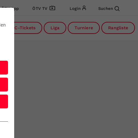
ÖTV App
ÖTV TV
Login
Suchen
den
DC-Tickets
Liga
Turniere
Rangliste