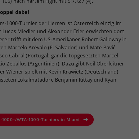
05) nach hartem Fight mit 5:7, 6:7 (4).
Doppel dabei
rs-1000-Turnier der Herren ist Österreich einzig im
r Lucas Miedler und Alexander Erler erwischten dort
terer trifft mit dem US-Amerikaner Robert Galloway in
hten Marcelo Arévalo (El Salvador) und Mate Pavić
isco Cabral (Portugal) gar die topgesetzten Marcel
o Zeballos (Argentinien). Dazu gibt Neil Oberleitner
er Wiener spielt mit Kevin Krawietz (Deutschland)
üsteten Lokalmatadore Benjamin Kittay und Ryan
rs-1000-/WTA-1000-Turniers in Miami.