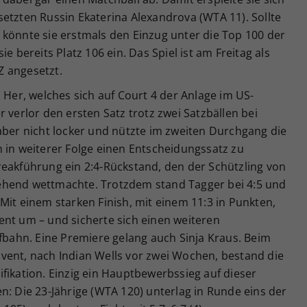
etzten Russin Ekaterina Alexandrova (WTA 11). Sollte
 könnte sie erstmals den Einzug unter die Top 100 der
e bereits Platz 106 ein. Das Spiel ist am Freitag als
Z angesetzt.
 Her, welches sich auf Court 4 der Anlage im US-
 verlor den ersten Satz trotz zwei Satzbällen bei
aber nicht locker und nützte im zweiten Durchgang die
 in weiterer Folge einen Entscheidungssatz zu
reakführung ein 2:4-Rückstand, den der Schützling von
ehend wettmachte. Trotzdem stand Tagger bei 4:5 und
Mit einem starken Finish, mit einem 11:3 in Punkten,
ent um – und sicherte sich einen weiteren
ufbahn. Eine Premiere gelang auch Sinja Kraus. Beim
vent, nach Indian Wells vor zwei Wochen, bestand die
fikation. Einzig ein Hauptbewerbssieg auf dieser
n: Die 23-Jährige (WTA 120) unterlag in Runde eins der