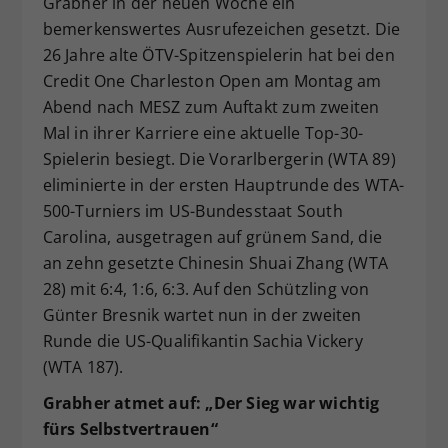
Grabher in der neuen Woche ein
Dieser Wert speichert Ihre Consent-
bemerkenswertes Ausrufezeichen gesetzt. Die
Einstellungen. Unter anderem eine
26 Jahre alte ÖTV-Spitzenspielerin hat bei den
zufällig generierte ID, für die
Credit One Charleston Open am Montag am
Zweck
historische Speicherung Ihrer
Abend nach MESZ zum Auftakt zum zweiten
vorgenommen Einstellungen, falls der
Mal in ihrer Karriere eine aktuelle Top-30-
Webseiten-Betreiber dies eingestellt
hat.
Spielerin besiegt. Die Vorarlbergerin (WTA 89)
eliminierte in der ersten Hauptrunde des WTA-
500-Turniers im US-Bundesstaat South
Carolina, ausgetragen auf grünem Sand, die
an zehn gesetzte Chinesin Shuai Zhang (WTA
28) mit 6:4, 1:6, 6:3. Auf den Schützling von
Günter Bresnik wartet nun in der zweiten
Runde die US-Qualifikantin Sachia Vickery
(WTA 187).
Grabher atmet auf: „Der Sieg war wichtig
fürs Selbstvertrauen“