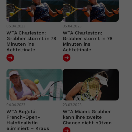
05.04.2023
05.04.2023
WTA Charleston:
WTA Charleston:
Grabher stürmt in 78
Grabher stürmt in 78
Minuten ins
Minuten ins
Achtelfinale
Achtelfinale
04.04.2023
23.03.2023
WTA Bogotá:
WTA Miami: Grabher
French-Open-
kann ihre zweite
Halbfinalistin
Chance nicht nützen
eliminiert – Kraus