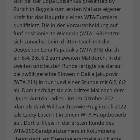
sich bei der Copa Colsanitas presented by
Zúrich in Bogotá zum ersten Mal aus eigener
Kraft für das Hauptfeld eines WTA-Turniers
qualifiziert. Die in der Vorausscheidung auf
fünf positionierte Wienerin (WTA 168) setzte
sich zunächst beim dritten Duell mit der
Deutschen Lena Papadakis (WTA 315) durch
ein 6:4, 3:6, 6:2 zum zweiten Mal durch. In der
zweiten und letzten Runde fertigte sie darauf
die zwölftgereihte Slowenin Dalila Jakupovic
(WTA 211) in nur rund einer Stunde mit 6:2, 6:2
ab. Damit schlägt sie ein drittes Mal nach dem
Upper Austria Ladies Linz im Oktober 2021
(damals dank Wildcard) sowie Prag im Juli 2022
(als Lucky Loserin) in einem WTA-Hauptbewerb
auf. Dort trifft sie in der ersten Runde des
WTA-250-Sandplatzturniers in Kolumbiens
Hauptstadt am Dienstag erstmalig auf Nadia