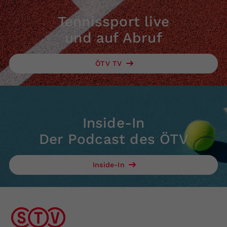
Tennissport live
und auf Abruf
ÖTV TV
Inside-In
Der Podcast des ÖTV
Inside-In