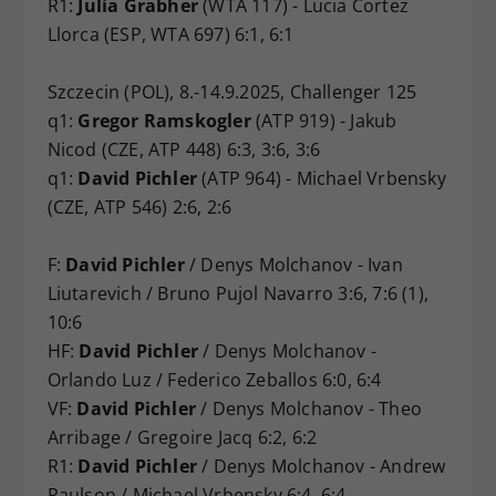
R1:
Julia Grabher
(WTA 117) - Lucia Cortez
Llorca (ESP, WTA 697) 6:1, 6:1
Szczecin (POL), 8.-14.9.2025, Challenger 125
q1:
Gregor Ramskogler
(ATP 919) - Jakub
Nicod (CZE, ATP 448) 6:3, 3:6, 3:6
q1:
David Pichler
(ATP 964) - Michael Vrbensky
(CZE, ATP 546) 2:6, 2:6
F:
David Pichler
/ Denys Molchanov - Ivan
Liutarevich / Bruno Pujol Navarro 3:6, 7:6 (1),
10:6
HF:
David Pichler
/ Denys Molchanov -
Orlando Luz / Federico Zeballos 6:0, 6:4
VF:
David Pichler
/ Denys Molchanov - Theo
Arribage / Gregoire Jacq 6:2, 6:2
R1:
David Pichler
/ Denys Molchanov - Andrew
Paulson / Michael Vrbensky 6:4, 6:4