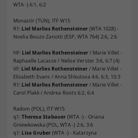
WTA -) 6:1, 6:2
Monastir (TUN), ITF W15
R1:
Liel Marlies Rothensteiner
(WTA 1028) -
Noelia Bouzo Zanotti (ESP, WTA 764) 2:6, 2:6
HF:
Liel Marlies Rothensteiner
/ Marie Villet -
Raphaelle Lacasse / Nelise Verster 3:6, 6:7 (4)
VF:
Liel Marlies Rothensteiner
/ Marie Villet -
Elizabeth Evans / Anna Shkutova 4:6, 6:3, 10:3
R1:
Liel Marlies Rothensteiner
/ Marie Villet -
Carol Plakk / Andrea Roots 6:2, 6:4
Radom (POL), ITF W15
q1:
Theresa Stabauer
(WTA -) - Oriana
Gniewkowska (POL, WTA -) 2:6, 3:6
q1:
Lisa Gruber
(WTA -) - Katarzyna