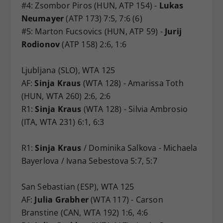
#4: Zsombor Piros (HUN, ATP 154) -
Lukas
Neumayer
(ATP 173) 7:5, 7:6 (6)
#5: Marton Fucsovics (HUN, ATP 59) -
Jurij
Rodionov
(ATP 158) 2:6, 1:6
Ljubljana (SLO), WTA 125
AF:
Sinja Kraus
(WTA 128) - Amarissa Toth
(HUN, WTA 260) 2:6, 2:6
R1:
Sinja Kraus
(WTA 128) - Silvia Ambrosio
(ITA, WTA 231) 6:1, 6:3
R1:
Sinja Kraus
/ Dominika Salkova - Michaela
Bayerlova / Ivana Sebestova 5:7, 5:7
San Sebastian (ESP), WTA 125
AF:
Julia Grabher
(WTA 117) - Carson
Branstine (CAN, WTA 192) 1:6, 4:6