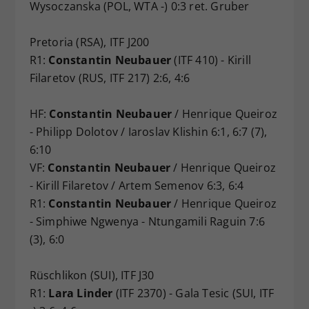
Wysoczanska (POL, WTA -) 0:3 ret. Gruber
Pretoria (RSA), ITF J200
R1:
Constantin Neubauer
(ITF 410) - Kirill
Filaretov (RUS, ITF 217) 2:6, 4:6
HF:
Constantin Neubauer
/ Henrique Queiroz
- Philipp Dolotov / Iaroslav Klishin 6:1, 6:7 (7),
6:10
VF:
Constantin Neubauer
/ Henrique Queiroz
- Kirill Filaretov / Artem Semenov 6:3, 6:4
R1:
Constantin Neubauer
/ Henrique Queiroz
- Simphiwe Ngwenya - Ntungamili Raguin 7:6
(3), 6:0
Rüschlikon (SUI), ITF J30
R1:
Lara Linder
(ITF 2370) - Gala Tesic (SUI, ITF