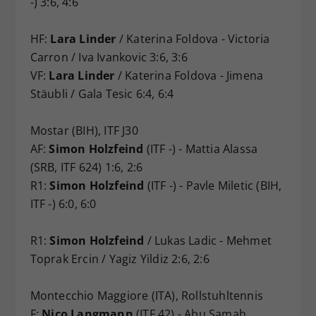
-) 3:6, 4:6
HF:
Lara Linder
/ Katerina Foldova - Victoria
Carron / Iva Ivankovic 3:6, 3:6
VF:
Lara Linder
/ Katerina Foldova - Jimena
Stäubli / Gala Tesic 6:4, 6:4
Mostar (BIH), ITF J30
AF:
Simon Holzfeind
(ITF -) - Mattia Alassa
(SRB, ITF 624) 1:6, 2:6
R1:
Simon Holzfeind
(ITF -) - Pavle Miletic (BIH,
ITF -) 6:0, 6:0
R1:
Simon Holzfeind
/ Lukas Ladic - Mehmet
Toprak Ercin / Yagiz Yildiz 2:6, 2:6
Montecchio Maggiore (ITA), Rollstuhltennis
F:
Nico Langmann
(ITF 42) - Abu Samah