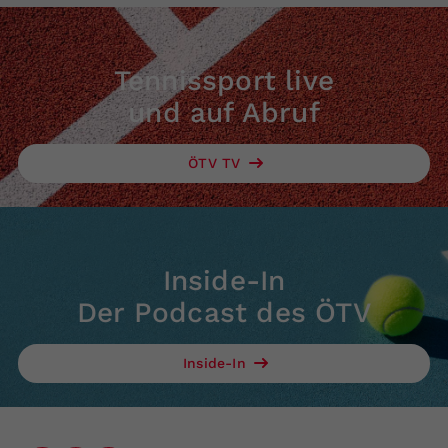
Tennissport live
und auf Abruf
ÖTV TV
Inside-In
Der Podcast des ÖTV
Inside-In