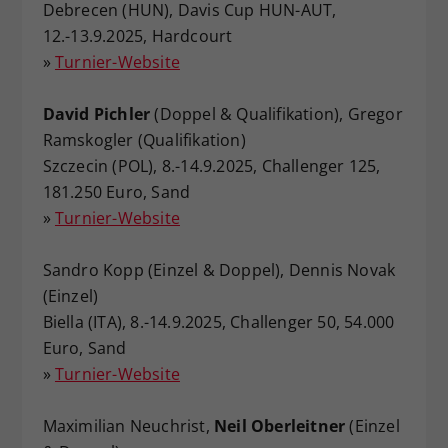
Debrecen (HUN), Davis Cup HUN-AUT,
Dieser Wert speichert Ihre Consent-
12.-13.9.2025, Hardcourt
Einstellungen. Unter anderem eine
»
Turnier-Website
zufällig generierte ID, für die
Zweck
historische Speicherung Ihrer
vorgenommen Einstellungen, falls der
David Pichler
(Doppel & Qualifikation), Gregor
Webseiten-Betreiber dies eingestellt
Ramskogler (Qualifikation)
hat.
Szczecin (POL), 8.-14.9.2025, Challenger 125,
181.250 Euro, Sand
»
Turnier-Website
Sandro Kopp (Einzel & Doppel), Dennis Novak
(Einzel)
Biella (ITA), 8.-14.9.2025, Challenger 50, 54.000
Euro, Sand
»
Turnier-Website
Maximilian Neuchrist,
Neil Oberleitner
(Einzel