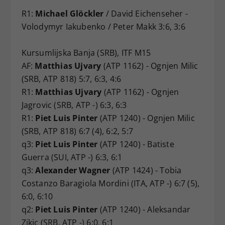
R1:
Michael Glöckler
/ David Eichenseher -
Volodymyr Iakubenko / Peter Makk 3:6, 3:6
Kursumlijska Banja (SRB), ITF M15
AF:
Matthias Ujvary
(ATP 1162) - Ognjen Milic
(SRB, ATP 818) 5:7, 6:3, 4:6
R1:
Matthias Ujvary
(ATP 1162) - Ognjen
Jagrovic (SRB, ATP -) 6:3, 6:3
R1:
Piet Luis Pinter
(ATP 1240) - Ognjen Milic
(SRB, ATP 818) 6:7 (4), 6:2, 5:7
q3:
Piet Luis Pinter
(ATP 1240) - Batiste
Guerra (SUI, ATP -) 6:3, 6:1
q3:
Alexander Wagner
(ATP 1424) - Tobia
Costanzo Baragiola Mordini (ITA, ATP -) 6:7 (5),
6:0, 6:10
q2:
Piet Luis Pinter
(ATP 1240) - Aleksandar
Zikic (SRB, ATP -) 6:0, 6:1