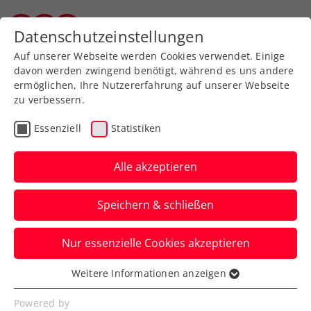
Zurück zur Newsübersicht
Datenschutzeinstellungen
Salzburger Tennisverband
Auf unserer Webseite werden Cookies verwendet. Einige
davon werden zwingend benötigt, während es uns andere
ermöglichen, Ihre Nutzererfahrung auf unserer Webseite
zu verbessern.
Wochenvorschau
Essenziell
Statistiken
Woche 37/2025: Wer?
Wann? Wo?
Alle akzeptieren
David Pichler eroberte zuletzt zwei
Speichern & schließen
Challenger-Doppeltitel in Sofia und
Cassis.
Nur essenzielle Cookies akzeptieren
Verfasst von: , 07.09.2025
Weitere Informationen anzeigen
Essenziell
Essenzielle Cookies werden für grundlegende
Powered by