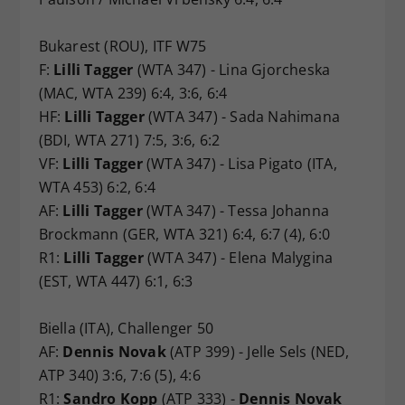
Bukarest (ROU), ITF W75
F:
Lilli Tagger
(WTA 347) - Lina Gjorcheska
(MAC, WTA 239) 6:4, 3:6, 6:4
HF:
Lilli Tagger
(WTA 347) - Sada Nahimana
(BDI, WTA 271) 7:5, 3:6, 6:2
VF:
Lilli Tagger
(WTA 347) - Lisa Pigato (ITA,
WTA 453) 6:2, 6:4
AF:
Lilli Tagger
(WTA 347) - Tessa Johanna
Brockmann (GER, WTA 321) 6:4, 6:7 (4), 6:0
R1:
Lilli Tagger
(WTA 347) - Elena Malygina
(EST, WTA 447) 6:1, 6:3
Biella (ITA), Challenger 50
AF:
Dennis Novak
(ATP 399) - Jelle Sels (NED,
ATP 340) 3:6, 7:6 (5), 4:6
R1:
Sandro Kopp
(ATP 333) -
Dennis Novak