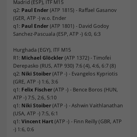
Madrid (ESP), ITF M15
q2:
Paul Ender
(ATP 1815) - Raffael Gasanov
(GER, ATP -) w.o. Ender
q1:
Paul Ender
(ATP 1801) - David Godoy
Sanchez-Pascuala (ESP, ATP -) 6:0, 6:3
Hurghada (EGY), ITF M15
R1:
Michael Glöckler
(ATP 1372) - Timofei
Derepasko (RUS, ATP 930) 7:6 (4), 4:6, 6:7 (8)
q2:
Niki Stoiber
(ATP -) - Evangelos Kypriotis
(GRE, ATP -) 1:6, 3:6
q1:
Felix Fischer
(ATP -) - Bence Boros (HUN,
ATP -) 7:5, 2:6, 5:10
q1:
Niki Stoiber
(ATP -) - Ashwin Vaithlanathan
(USA, ATP -) 7:5, 6:1
q1:
Vincent Hart
(ATP -) - Finn Reilly (GBR, ATP
-) 1:6, 0:6