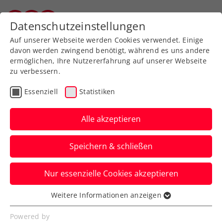
Zurück zur Newsübersicht
Datenschutzeinstellungen
Salzburger Tennisverband
Auf unserer Webseite werden Cookies verwendet. Einige
davon werden zwingend benötigt, während es uns andere
ermöglichen, Ihre Nutzererfahrung auf unserer Webseite
zu verbessern.
Turniere
Essenziell
Statistiken
Wimbledon: Novak
meistert auch erste
Alle akzeptieren
Aufgabe im Hauptbewerb
Speichern & schließen
Österreichs aktuelle Nummer zwei steht
Nur essenzielle Cookies akzeptieren
in London das zweite Mal in der zweiten
Runde eines Grand Slams.
Weitere Informationen anzeigen
Essenziell
Verfasst von: Manuel Wachta, 28.06.2022
Essenzielle Cookies werden für grundlegende
Powered by