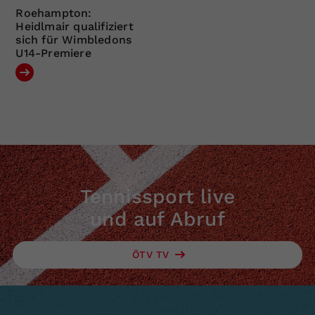
Roehampton:
Heidlmair qualifiziert
sich für Wimbledons
U14-Premiere
Tennissport live
und auf Abruf
ÖTV TV