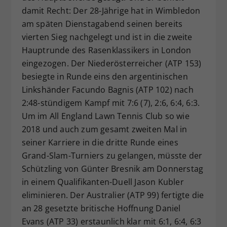
damit Recht: Der 28-Jährige hat in Wimbledon
Dieser Wert speichert Ihre Consent-
am späten Dienstagabend seinen bereits
Einstellungen. Unter anderem eine
zufällig generierte ID, für die
vierten Sieg nachgelegt und ist in die zweite
Zweck
historische Speicherung Ihrer
Hauptrunde des Rasenklassikers in London
vorgenommen Einstellungen, falls der
eingezogen. Der Niederösterreicher (ATP 153)
Webseiten-Betreiber dies eingestellt
besiegte in Runde eins den argentinischen
hat.
Linkshänder Facundo Bagnis (ATP 102) nach
2:48-stündigem Kampf mit 7:6 (7), 2:6, 6:4, 6:3.
Um im All England Lawn Tennis Club so wie
2018 und auch zum gesamt zweiten Mal in
seiner Karriere in die dritte Runde eines
Grand-Slam-Turniers zu gelangen, müsste der
Schützling von Günter Bresnik am Donnerstag
in einem Qualifikanten-Duell Jason Kubler
eliminieren. Der Australier (ATP 99) fertigte die
an 28 gesetzte britische Hoffnung Daniel
Evans (ATP 33) erstaunlich klar mit 6:1, 6:4, 6:3