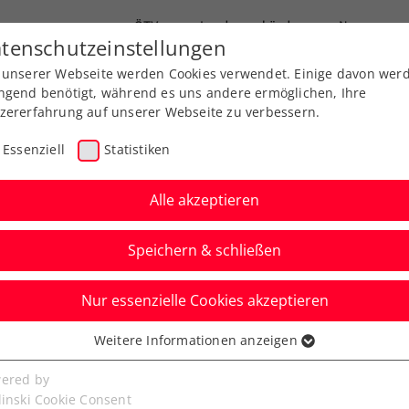
ÖTV
Landesverbände
News
tenschutzeinstellungen
 unserer Webseite werden Cookies verwendet. Einige davon wer
Ausbildung
Services
Über uns
ngend benötigt, während es uns andere ermöglichen, Ihre
zererfahrung auf unserer Webseite zu verbessern.
Essenziell
Statistiken
Alle akzeptieren
Speichern & schließen
Nur essenzielle Cookies akzeptieren
nstein: ÖTV launcht
Weitere Informationen anzeigen
ssenziell
senzielle Cookies werden für grundlegende Funktionen der
ered by
bseite benötigt. Dadurch ist gewährleistet, dass die Webseite
linski Cookie Consent