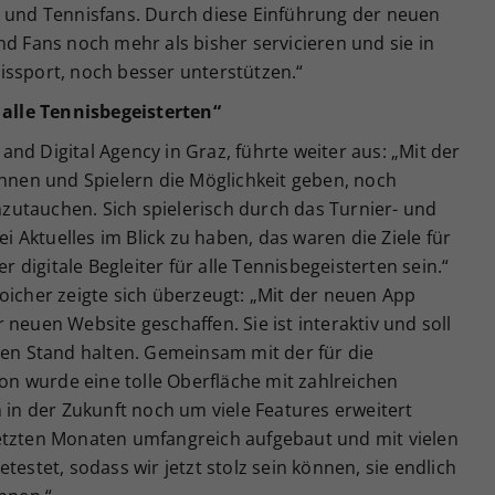
n und Tennisfans. Durch diese Einführung der neuen
nd Fans noch mehr als bisher servicieren und sie in
issport, noch besser unterstützen.“
r alle Tennisbegeisterten“
nd Digital Agency in Graz, führte weiter aus: „Mit der
innen und Spielern die Möglichkeit geben, noch
inzutauchen. Sich spielerisch durch das Turnier- und
Aktuelles im Blick zu haben, das waren die Ziele für
er digitale Begleiter für alle Tennisbegeisterten sein.“
oicher zeigte sich überzeugt: „Mit der neuen App
neuen Website geschaffen. Sie ist interaktiv und soll
ten Stand halten. Gemeinsam mit der für die
n wurde eine tolle Oberfläche mit zahlreichen
h in der Zukunft noch um viele Features erweitert
etzten Monaten umfangreich aufgebaut und mit vielen
testet, sodass wir jetzt stolz sein können, sie endlich