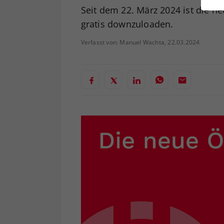
ei
Seit dem 22. März 2024 ist die 
gratis downzuloaden.
Verfasst von: Manuel Wachta, 22.03.2024
S