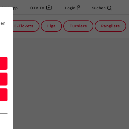
ÖTV App
ÖTV TV
Login
Suchen
den
DC-Tickets
Liga
Turniere
Rangliste