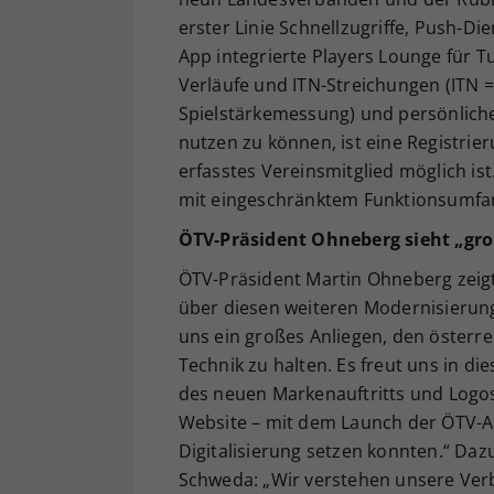
erster Linie Schnellzugriffe, Push-Di
App integrierte Players Lounge für T
Verläufe und ITN-Streichungen (ITN 
Spielstärkemessung) und persönliche
nutzen zu können, ist eine Registrier
erfasstes Vereinsmitglied möglich is
mit eingeschränktem Funktionsumfa
ÖTV-Präsident Ohneberg sieht „groß
ÖTV-Präsident Martin Ohneberg zeigt
über diesen weiteren Modernisierungs
uns ein großes Anliegen, den österr
Technik zu halten. Es freut uns in d
des neuen Markenauftritts und Log
Website – mit dem Launch der ÖTV-Ap
Digitalisierung setzen konnten.“ Da
Schweda: „Wir verstehen unsere Verba