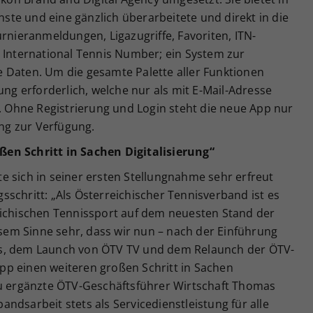
enste und eine gänzlich überarbeitete und direkt in die
urnieranmeldungen, Ligazugriffe, Favoriten, ITN-
= International Tennis Number; ein System zur
 Daten. Um die gesamte Palette aller Funktionen
ung erforderlich, welche nur als mit E-Mail-Adresse
t. Ohne Registrierung und Login steht die neue App nur
ng zur Verfügung.
en Schritt in Sachen Digitalisierung“
e sich in seiner ersten Stellungnahme sehr erfreut
schritt: „Als Österreichischer Tennisverband ist es
eichischen Tennissport auf dem neuesten Stand der
iesem Sinne sehr, dass wir nun – nach der Einführung
os, dem Launch von ÖTV TV und dem Relaunch der ÖTV-
p einen weiteren großen Schritt in Sachen
zu ergänzte ÖTV-Geschäftsführer Wirtschaft Thomas
ndsarbeit stets als Servicedienstleistung für alle