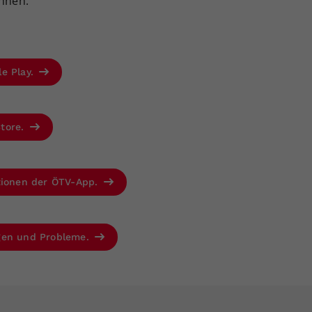
önnen.“
le Play.
Store.
ktionen der ÖTV-App.
agen und Probleme.