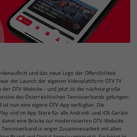
Zweck
generierte ID, für die historische Speicherung
Ihrer vorgenommen Einstellungen, falls der
Webseiten-Betreiber dies eingestellt hat.
kenauftritt und das neue Logo der Öffentlichkeit
 war der Launch der eigenen Videoplattform ÖTV TV
h der ÖTV-Website – und jetzt ist der nächste große
ffensive des Österreichischen Tennisverbands gelungen:
 ist nun eine eigene ÖTV-App verfügbar. Die
lay und im App Store für alle Android- und iOS-Geräte
 damit eine Brücke zur modernisierten ÖTV-Website.
 Tennisverband in enger Zusammenarbeit mit allen
n Brand and Digital Agency umgesetzt. Sie bietet in