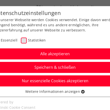
ÖTV
Landesverbände
News
tenschutzeinstellungen
 unserer Webseite werden Cookies verwendet. Einige davon wer
Ausbildung
Services
Über uns
ngend benötigt, während es uns andere ermöglichen, Ihre
zererfahrung auf unserer Webseite zu verbessern.
Essenziell
Statistiken
Alle akzeptieren
Speichern & schließen
Nur essenzielle Cookies akzeptieren
nstein: ÖTV launcht
Weitere Informationen anzeigen
ssenziell
senzielle Cookies werden für grundlegende Funktionen der
ered by
bseite benötigt. Dadurch ist gewährleistet, dass die Webseite
linski Cookie Consent