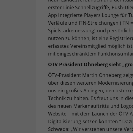
erster Linie Schnellzugriffe, Push-Di
App integrierte Players Lounge für T
Verläufe und ITN-Streichungen (ITN 
Spielstärkemessung) und persönliche
nutzen zu können, ist eine Registrier
erfasstes Vereinsmitglied möglich is
mit eingeschränktem Funktionsumfa
ÖTV-Präsident Ohneberg sieht „groß
ÖTV-Präsident Martin Ohneberg zeigt
über diesen weiteren Modernisierungs
uns ein großes Anliegen, den österr
Technik zu halten. Es freut uns in d
des neuen Markenauftritts und Log
Website – mit dem Launch der ÖTV-Ap
Digitalisierung setzen konnten.“ Da
Schweda: „Wir verstehen unsere Verba