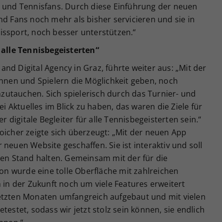
n und Tennisfans. Durch diese Einführung der neuen
nd Fans noch mehr als bisher servicieren und sie in
issport, noch besser unterstützen.“
r alle Tennisbegeisterten“
nd Digital Agency in Graz, führte weiter aus: „Mit der
innen und Spielern die Möglichkeit geben, noch
inzutauchen. Sich spielerisch durch das Turnier- und
Aktuelles im Blick zu haben, das waren die Ziele für
er digitale Begleiter für alle Tennisbegeisterten sein.“
oicher zeigte sich überzeugt: „Mit der neuen App
neuen Website geschaffen. Sie ist interaktiv und soll
ten Stand halten. Gemeinsam mit der für die
n wurde eine tolle Oberfläche mit zahlreichen
h in der Zukunft noch um viele Features erweitert
etzten Monaten umfangreich aufgebaut und mit vielen
testet, sodass wir jetzt stolz sein können, sie endlich