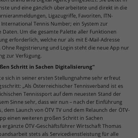
enste und eine gänzlich überarbeitete und direkt in die
urnieranmeldungen, Ligazugriffe, Favoriten, ITN-
= International Tennis Number; ein System zur
 Daten. Um die gesamte Palette aller Funktionen
ung erforderlich, welche nur als mit E-Mail-Adresse
t. Ohne Registrierung und Login steht die neue App nur
ng zur Verfügung.
en Schritt in Sachen Digitalisierung“
e sich in seiner ersten Stellungnahme sehr erfreut
schritt: „Als Österreichischer Tennisverband ist es
eichischen Tennissport auf dem neuesten Stand der
iesem Sinne sehr, dass wir nun – nach der Einführung
os, dem Launch von ÖTV TV und dem Relaunch der ÖTV-
p einen weiteren großen Schritt in Sachen
zu ergänzte ÖTV-Geschäftsführer Wirtschaft Thomas
ndsarbeit stets als Servicedienstleistung für alle