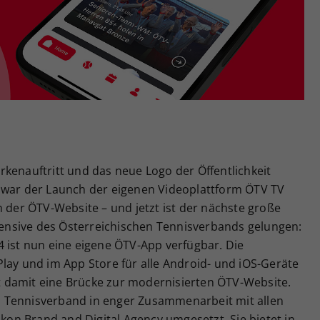
Zweck
generierte ID, für die historische Speicherung
Ihrer vorgenommen Einstellungen, falls der
Webseiten-Betreiber dies eingestellt hat.
kenauftritt und das neue Logo der Öffentlichkeit
 war der Launch der eigenen Videoplattform ÖTV TV
h der ÖTV-Website – und jetzt ist der nächste große
ffensive des Österreichischen Tennisverbands gelungen:
 ist nun eine eigene ÖTV-App verfügbar. Die
lay und im App Store für alle Android- und iOS-Geräte
 damit eine Brücke zur modernisierten ÖTV-Website.
 Tennisverband in enger Zusammenarbeit mit allen
n Brand and Digital Agency umgesetzt. Sie bietet in