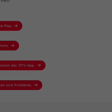
önnen.“
le Play.
Store.
ktionen der ÖTV-App.
agen und Probleme.