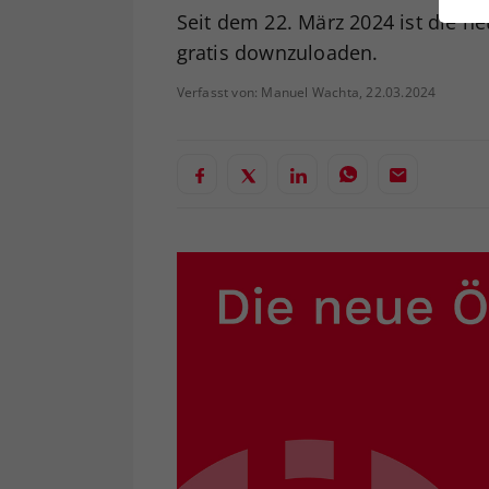
ei
Seit dem 22. März 2024 ist die 
gratis downzuloaden.
Verfasst von: Manuel Wachta, 22.03.2024
S