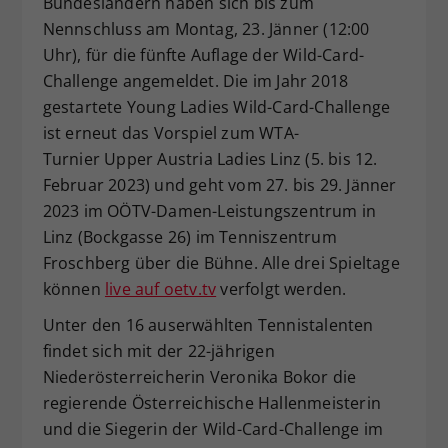
Bundesländern haben sich bis zum
Dieser Wert speichert Ihre Consent-
Nennschluss am Montag, 23. Jänner (12:00
Einstellungen. Unter anderem eine
Uhr), für die fünfte Auflage der Wild-Card-
zufällig generierte ID, für die
Challenge angemeldet. Die im Jahr 2018
Zweck
historische Speicherung Ihrer
gestartete Young Ladies Wild-Card-Challenge
vorgenommen Einstellungen, falls der
ist erneut das Vorspiel zum WTA-
Webseiten-Betreiber dies eingestellt
hat.
Turnier Upper Austria Ladies Linz (5. bis 12.
Februar 2023) und geht vom 27. bis 29. Jänner
2023 im OÖTV-Damen-Leistungszentrum in
Linz (Bockgasse 26) im Tenniszentrum
Froschberg über die Bühne. Alle drei Spieltage
können
live auf oetv.tv
verfolgt werden.
Unter den 16 auserwählten Tennistalenten
findet sich mit der 22-jährigen
Niederösterreicherin Veronika Bokor die
regierende Österreichische Hallenmeisterin
und die Siegerin der Wild-Card-Challenge im