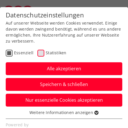
Zurück zur Newsübersicht
Datenschutzeinstellungen
Salzburger Tennisverband
Auf unserer Webseite werden Cookies verwendet. Einige
davon werden zwingend benötigt, während es uns andere
ermöglichen, Ihre Nutzererfahrung auf unserer Webseite
zu verbessern.
Turniere
Essenziell
Statistiken
Upper Austria Young
Ladies Wild-Card-
Alle akzeptieren
Challenge von Freitag bis
Speichern & schließen
Sonntag live auf oetv.tv
Nur essenzielle Cookies akzeptieren
Für die Siegerin bietet sich die Chance,
beim Upper Austria Ladies Linz in die
Weitere Informationen anzeigen
Essenziell
große Tenniswelt hineinzuschnuppern.
Essenzielle Cookies werden für grundlegende
Powered by