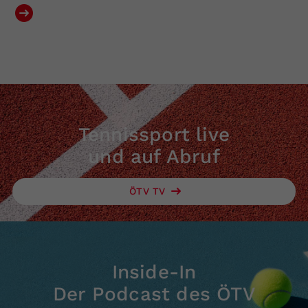
Tennissport live
und auf Abruf
ÖTV TV
Inside-In
Der Podcast des ÖTV