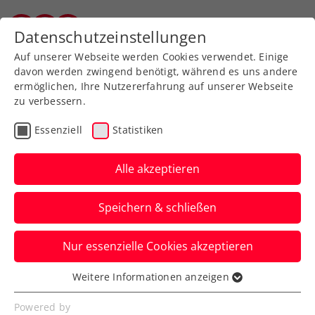
Zurück zur Newsübersicht
Datenschutzeinstellungen
Salzburger Tennisverband
Auf unserer Webseite werden Cookies verwendet. Einige
davon werden zwingend benötigt, während es uns andere
ermöglichen, Ihre Nutzererfahrung auf unserer Webseite
zu verbessern.
Turniere
Kids & Jugend
Essenziell
Statistiken
Tennis-Europe-Turnier in
Vrsar für ÖTV-Nachwuchs
Alle akzeptieren
eine Reise wert
Speichern & schließen
Speziell Luca Sageder und Lionel
Nur essenzielle Cookies akzeptieren
Frießnegg zeigen in der Ortschaft in der
kroatischen Region Istrien auf.
Weitere Informationen anzeigen
Essenziell
Verfasst von: Manuel Wachta, 22.03.2024
Essenzielle Cookies werden für grundlegende
Powered by