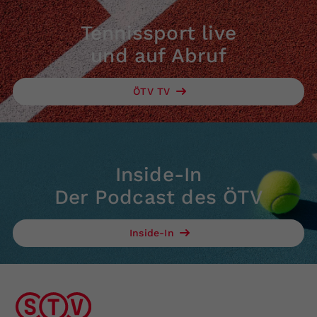
Tennissport live
und auf Abruf
ÖTV TV
Inside-In
Der Podcast des ÖTV
Inside-In