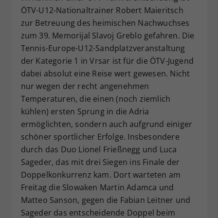
ÖTV-U12-Nationaltrainer Robert Maieritsch
Dieser Wert speichert Ihre Consent-
zur Betreuung des heimischen Nachwuchses
Einstellungen. Unter anderem eine
zufällig generierte ID, für die
zum 39. Memorijal Slavoj Greblo gefahren. Die
Zweck
historische Speicherung Ihrer
Tennis-Europe-U12-Sandplatzveranstaltung
vorgenommen Einstellungen, falls der
der Kategorie 1 in Vrsar ist für die ÖTV-Jugend
Webseiten-Betreiber dies eingestellt
dabei absolut eine Reise wert gewesen. Nicht
hat.
nur wegen der recht angenehmen
Temperaturen, die einen (noch ziemlich
kühlen) ersten Sprung in die Adria
ermöglichten, sondern auch aufgrund einiger
schöner sportlicher Erfolge. Insbesondere
durch das Duo Lionel Frießnegg und Luca
Sageder, das mit drei Siegen ins Finale der
Doppelkonkurrenz kam. Dort warteten am
Freitag die Slowaken Martin Adamca und
Matteo Sanson, gegen die Fabian Leitner und
Sageder das entscheidende Doppel beim