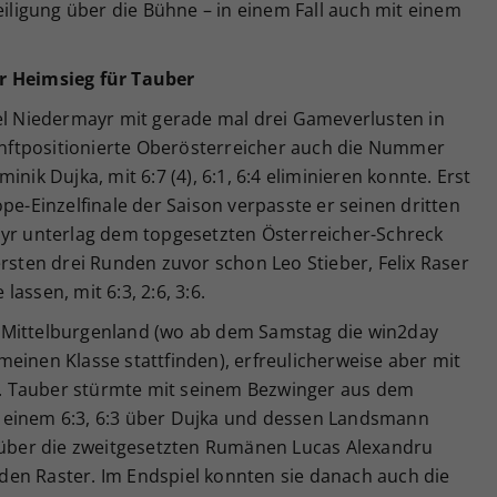
eiligung über die Bühne – in einem Fall auch mit einem
r Heimsieg für Tauber
iel Niedermayr mit gerade mal drei Gameverlusten in
fünftpositionierte Oberösterreicher auch die Nummer
nik Dujka, mit 6:7 (4), 6:1, 6:4 eliminieren konnte. Erst
pe-Einzelfinale der Saison verpasste er seinen dritten
ayr unterlag dem topgesetzten Österreicher-Schreck
ersten drei Runden zuvor schon Leo Stieber, Felix Raser
assen, mit 6:3, 2:6, 3:6.
 Mittelburgenland (wo ab dem Samstag die win2day
einen Klasse stattfinden), erfreulicherweise aber mit
. Tauber stürmte mit seinem Bezwinger aus dem
os, einem 6:3, 6:3 über Dujka und dessen Landsmann
ber die zweitgesetzten Rumänen Lucas Alexandru
en Raster. Im Endspiel konnten sie danach auch die