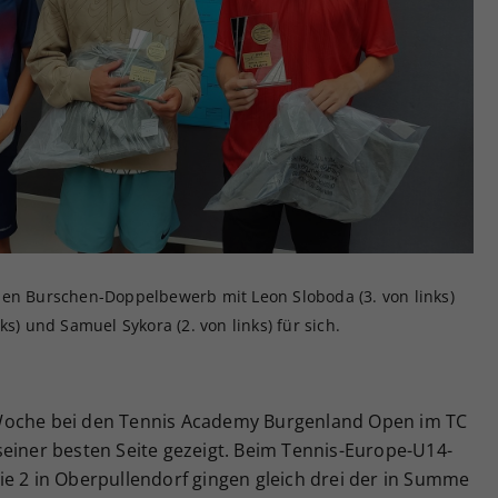
Zweck
generierte ID, für die historische Speicherung
Ihrer vorgenommen Einstellungen, falls der
Webseiten-Betreiber dies eingestellt hat.
den Burschen-Doppelbewerb mit Leon Sloboda (3. von links)
s) und Samuel Sykora (2. von links) für sich.
Woche bei den Tennis Academy Burgenland Open im TC
seiner besten Seite gezeigt. Beim Tennis-Europe-U14-
ie 2 in Oberpullendorf gingen gleich drei der in Summe