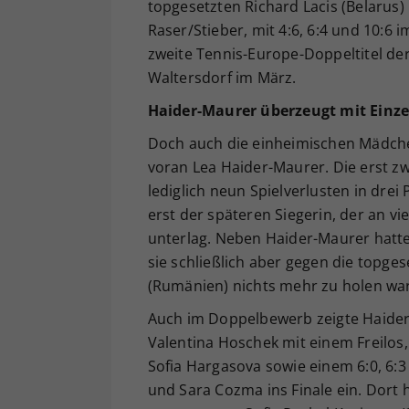
topgesetzten Richard Lacis (Belarus)
Raser/Stieber, mit 4:6, 6:4 und 10:6 
zweite Tennis-Europe-Doppeltitel de
Waltersdorf im März.
Haider-Maurer überzeugt mit Einze
Doch auch die einheimischen Mädche
voran Lea Haider-Maurer. Die erst z
lediglich neun Spielverlusten in drei
erst der späteren Siegerin, der an v
unterlag. Neben Haider-Maurer hatte 
sie schließlich aber gegen die topges
(Rumänien) nichts mehr zu holen war
Auch im Doppelbewerb zeigte Haider-
Valentina Hoschek mit einem Freilos,
Sofia Hargasova sowie einem 6:0, 6:
und Sara Cozma ins Finale ein. Dort 