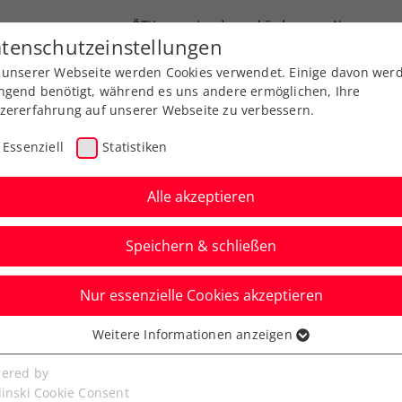
ÖTV
Landesverbände
News
tenschutzeinstellungen
 unserer Webseite werden Cookies verwendet. Einige davon wer
Ausbildung
Services
Über uns
ngend benötigt, während es uns andere ermöglichen, Ihre
zererfahrung auf unserer Webseite zu verbessern.
Essenziell
Statistiken
Alle akzeptieren
Speichern & schließen
Nur essenzielle Cookies akzeptieren
y Burgenland Open:
Weitere Informationen anzeigen
ssenziell
gt bei Tennis-Europe-
senzielle Cookies werden für grundlegende Funktionen der
ered by
bseite benötigt. Dadurch ist gewährleistet, dass die Webseite
linski Cookie Consent