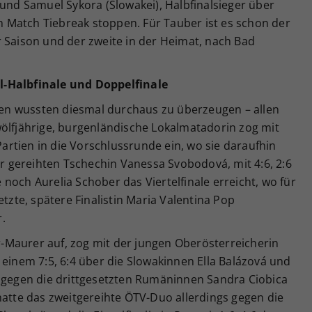
 und Samuel Sykora (Slowakei), Halbfinalsieger über
im Match Tiebreak stoppen. Für Tauber ist es schon der
r Saison und der zweite in der Heimat, nach Bad
l-Halbfinale und Doppelfinale
n wussten diesmal durchaus zu überzeugen – allen
wölfjährige, burgenländische Lokalmatadorin zog mit
 Partien in die Vorschlussrunde ein, wo sie daraufhin
ier gereihten Tschechin Vanessa Svobodová, mit 4:6, 2:6
noch Aurelia Schober das Viertelfinale erreicht, wo für
etzte, spätere Finalistin Maria Valentina Pop
.
Maurer auf, zog mit der jungen Oberösterreicherin
 einem 7:5, 6:4 über die Slowakinnen Ella Balázová und
3 gegen die drittgesetzten Rumäninnen Sandra Ciobica
hatte das zweitgereihte ÖTV-Duo allerdings gegen die