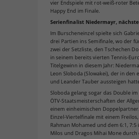
vier Endspiele mit rot-weiß-roter Bet
Happy End im Finale.
Serienfinalist Niedermayr, nächste
Im Burscheneinzel spielte sich Gabr
drei Partien ins Semifinale, wo der 
zwei der Setzliste, den Tschechen Domi
in seinem bereits vierten Tennis-Euro
Titelgewinn in diesem Jahr: Niederm
Leon Sloboda (Slowakei), der in den 
und Leander Tauber aussteigen hatte l
Sloboda gelang sogar das Double im
ÖTV-Staatsmeisterschaften der Allgem
einem einheimischen Doppelpartner
Einzel-Viertelfinale mit einem Freil
Rahman Mohamed und dem 6:1, 7:5 ü
Milos und Dragos Mihai Mone durch d