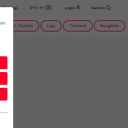
ÖTV App
ÖTV TV
Login
Suchen
den
DC-Tickets
Liga
Turniere
Rangliste