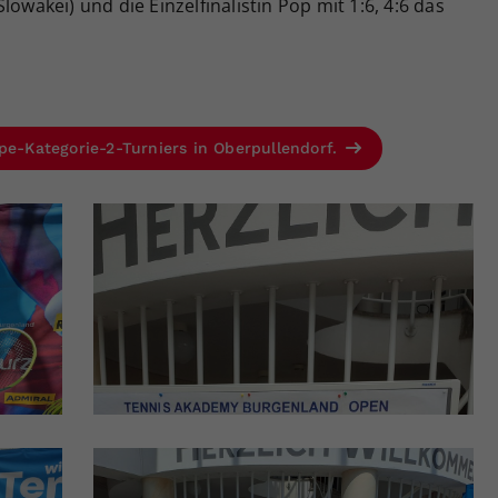
lowakei) und die Einzelfinalistin Pop mit 1:6, 4:6 das
pe-Kategorie-2-Turniers in Oberpullendorf.