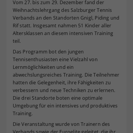
Vom 27. bis zum 29. Dezember fand der
Dieser Wert speichert Ihre Consent-
Weihnachtslehrgang des Salzburger Tennis
Einstellungen. Unter anderem eine
Verbands an den Standorten Gnigl, Piding und
zufällig generierte ID, für die
Rif statt. Insgesamt nahmen 51 Kinder aller
Zweck
historische Speicherung Ihrer
Altersklassen an diesem intensiven Training
vorgenommen Einstellungen, falls der
Webseiten-Betreiber dies eingestellt
teil.
hat.
Das Programm bot den jungen
Tennisenthusiasten eine Vielzahl von
Lernmöglichkeiten und ein
abwechslungsreiches Training. Die Teilnehmer
hatten die Gelegenheit, ihre Fähigkeiten zu
verbessern und neue Techniken zu erlernen.
Die drei Standorte boten eine optimale
Umgebung für ein intensives und produktives
Training.
Die Veranstaltung wurde von Trainern des
Verbands sowie der Euroelite geleitet, die ihr