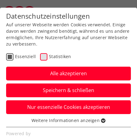
Zurück zur Newsübersicht
Datenschutzeinstellungen
Salzburger Tennisverband
Auf unserer Webseite werden Cookies verwendet. Einige
davon werden zwingend benötigt, während es uns andere
ermöglichen, Ihre Nutzererfahrung auf unserer Webseite
zu verbessern.
Verbands-Info
Kids & Jugend
Essenziell
Statistiken
STV-Weihnachtslehrgang
2023
Alle akzeptieren
51 Kinder und Jugendliche aus allen
Speichern & schließen
Altersklassen des STV´s nahmen teil
Nur essenzielle Cookies akzeptieren
Verfasst von: , 31.12.2023
Weitere Informationen anzeigen
Essenziell
Essenzielle Cookies werden für grundlegende
Powered by