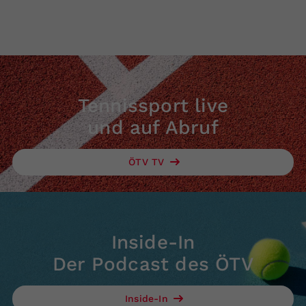
Tennissport live
und auf Abruf
ÖTV TV
Inside-In
Der Podcast des ÖTV
Inside-In