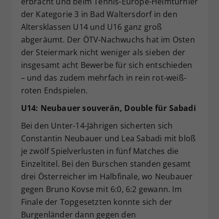
erbracht und beim Tennis-Europe-Heimturnier
Dieser Wert speichert Ihre Consent-
der Kategorie 3 in Bad Waltersdorf in den
Einstellungen. Unter anderem eine
Altersklassen U14 und U16 ganz groß
zufällig generierte ID, für die
abgeräumt. Der ÖTV-Nachwuchs hat im Osten
Zweck
historische Speicherung Ihrer
der Steiermark nicht weniger als sieben der
vorgenommen Einstellungen, falls der
insgesamt acht Bewerbe für sich entschieden
Webseiten-Betreiber dies eingestellt
hat.
– und das zudem mehrfach in rein rot-weiß-
roten Endspielen.
U14: Neubauer souverän, Double für Sabadi
Bei den Unter-14-Jährigen sicherten sich
Constantin Neubauer und Lea Sabadi mit bloß
je zwölf Spielverlusten in fünf Matches die
Einzeltitel. Bei den Burschen standen gesamt
drei Österreicher im Halbfinale, wo Neubauer
gegen Bruno Kovse mit 6:0, 6:2 gewann. Im
Finale der Topgesetzten konnte sich der
Burgenländer dann gegen den