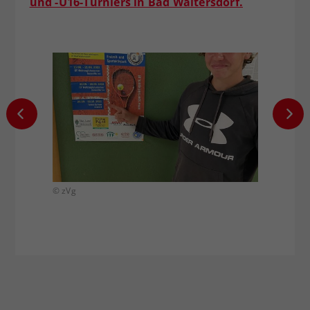
und -U16-Turniers in Bad Waltersdorf.
© zVg
© zVg