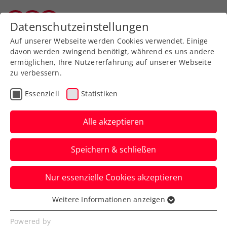
Zurück zur Newsübersicht
Datenschutzeinstellungen
Salzburger Tennisverband
Auf unserer Webseite werden Cookies verwendet. Einige
davon werden zwingend benötigt, während es uns andere
ermöglichen, Ihre Nutzererfahrung auf unserer Webseite
zu verbessern.
Turniere
Kids & Jugend
Essenziell
Statistiken
Starke ÖTV-Jugend räumt
bei Tennis-Europe-
Alle akzeptieren
Heimturnier in Bad
Speichern & schließen
Waltersdorf groß ab
Nur essenzielle Cookies akzeptieren
Gleich sieben der acht Bewerbe beim
U14- und U16-Event in der Steiermark
Weitere Informationen anzeigen
Essenziell
gehen an den heimischen Nachwuchs.
Essenzielle Cookies werden für grundlegende
Powered by