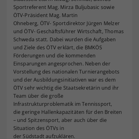
Sportreferent Mag. Mirza Buljubasic sowie
Dieser Wert speichert Ihre Consent-
Einstellungen. Unter anderem eine
ÖTV-Präsident Mag. Martin
zufällig generierte ID, für die
Ohneberg, ÖTV- Sportdirektor Jürgen Melzer
Zweck
historische Speicherung Ihrer
und ÖTV- Geschäftsführer Wirtschaft, Thomas
vorgenommen Einstellungen, falls der
Schweda statt. Dabei wurden die Aufgaben
Webseiten-Betreiber dies eingestellt
und Ziele des ÖTV erklärt, die BMKÖS
hat.
Förderungen und die kommenden
Einsparungen angesprochen. Neben der
Vorstellung des nationalen Turnierangebots
und der Ausbildungsinitiativen war es dem
ÖTV sehr wichtig die Staatsekretärin und ihr
Team über die große
Infrastrukturproblematik im Tennissport,
die geringe Hallenkapazitäten für den Breiten
– und Spitzensport, aber auch über die
Situation des ÖTVs in
der Südstadt aufzuklären.