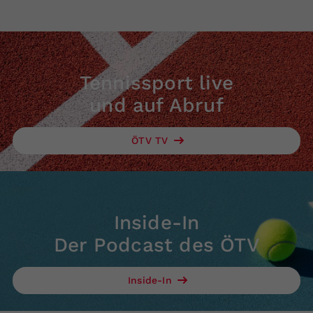
Tennissport live
und auf Abruf
ÖTV TV
Inside-In
Der Podcast des ÖTV
Inside-In