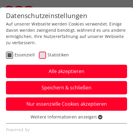
Zurück zur Newsübersicht
Datenschutzeinstellungen
Salzburger Tennisverband
Auf unserer Webseite werden Cookies verwendet. Einige
davon werden zwingend benötigt, während es uns andere
ermöglichen, Ihre Nutzererfahrung auf unserer Webseite
zu verbessern.
Ausbildung
Verbands-Info
Essenziell
Statistiken
Staatssekretärin MMag.
Schmidt zu Gast beim
Alle akzeptieren
ÖTV in der Südstadt
Speichern & schließen
Ein wichtiger Schritt für die
Nur essenzielle Cookies akzeptieren
Weiterentwicklung des Tennissports in
Österreich – der ÖTV freut sich auf eine
Weitere Informationen anzeigen
Essenziell
konstruktive Zusammenarbeit.
Essenzielle Cookies werden für grundlegende
Powered by