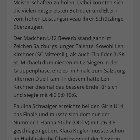
Meisterschaften zu holen. Dabei konnten sich
Dieser Wert speichert Ihre Consent-
die vielen mitgereisten Betreuer und Eltern
Einstellungen. Unter anderem eine
vom hohen Leistungsniveau ihrer Schützlinge
zufällig generierte ID, für die
überzeugen.
Zweck
historische Speicherung Ihrer
vorgenommen Einstellungen, falls der
Der Mädchen U12 Bewerb stand ganz im
Webseiten-Betreiber dies eingestellt
Zeichen Salzburgs junger Talente. Sowohl Leni
hat.
Kirchner (SC Mittersill), als auch Ella Eder (USK
St. Michael) dominierten mit 2 Siegen in der
Gruppenphase, ehe es im Finale zum Salzburg
internen Duell kam. In diesem hatte Leni
Kirchner diesmal das bessere Ende für sich
und siegte mit 4:6 6:0 10:6.
Paulina Schwaiger erreichte bei den Girls U14
das Finale und musste sich dort nur der
Nummer 1 Hanna Stuhr (OÖTV) mit 2:6 3:6
geschlagen geben. Klara Kogler musste schon
im Halbfinale die Überlegenheit der Siegerin