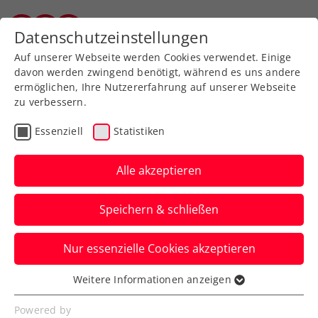
Zurück zur Newsübersicht
Datenschutzeinstellungen
Salzburger Tennisverband
Auf unserer Webseite werden Cookies verwendet. Einige
davon werden zwingend benötigt, während es uns andere
ermöglichen, Ihre Nutzererfahrung auf unserer Webseite
zu verbessern.
Turniere
Kids & Jugend
Salzburg
Essenziell
Statistiken
Sparkassen Jugend Cup
KAT 2 in Zell am See
Alle akzeptieren
Drei Salzburger Siege und viele tolle
Speichern & schließen
Matches
Nur essenzielle Cookies akzeptieren
Verfasst von: , 03.03.2025
Weitere Informationen anzeigen
Essenziell
Essenzielle Cookies werden für grundlegende
Powered by