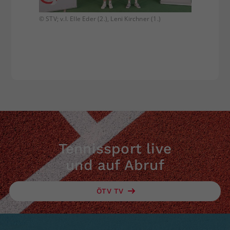
© STV; v.l. Elle Eder (2.), Leni Kirchner (1.)
© STV; v
(2.)
Tennissport live
und auf Abruf
ÖTV TV