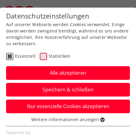
Zurück zur Newsübersicht
Datenschutzeinstellungen
Salzburger Tennisverband
Auf unserer Webseite werden Cookies verwendet. Einige
davon werden zwingend benötigt, während es uns andere
ermöglichen, Ihre Nutzererfahrung auf unserer Webseite
zu verbessern.
Billie Jean King Cup
Essenziell
Statistiken
Sinja Kraus für BJK Cup
Heart Award nominiert
Alle akzeptieren
Die Leistungen beim Länderkampf gegen
Speichern & schließen
Lettland werden von der ITF honoriert.
Nur essenzielle Cookies akzeptieren
Verfasst von: Stefan Pletzer, 11.12.2022
Weitere Informationen anzeigen
Essenziell
Essenzielle Cookies werden für grundlegende
Powered by