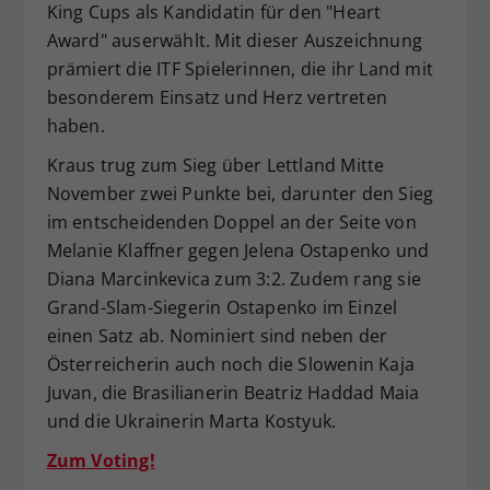
King Cups als Kandidatin für den "Heart
Dieser Wert speichert Ihre Consent-
Award" auserwählt. Mit dieser Auszeichnung
Einstellungen. Unter anderem eine
prämiert die ITF Spielerinnen, die ihr Land mit
zufällig generierte ID, für die
besonderem Einsatz und Herz vertreten
Zweck
historische Speicherung Ihrer
vorgenommen Einstellungen, falls der
haben.
Webseiten-Betreiber dies eingestellt
Kraus trug zum Sieg über Lettland Mitte
hat.
November zwei Punkte bei, darunter den Sieg
im entscheidenden Doppel an der Seite von
Melanie Klaffner gegen Jelena Ostapenko und
Diana Marcinkevica zum 3:2. Zudem rang sie
Grand-Slam-Siegerin Ostapenko im Einzel
einen Satz ab. Nominiert sind neben der
Österreicherin auch noch die Slowenin Kaja
Juvan, die Brasilianerin Beatriz Haddad Maia
und die Ukrainerin Marta Kostyuk.
Zum Voting!