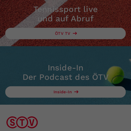
Tennissport live
und auf Abruf
ÖTV TV
Inside-In
Der Podcast des ÖTV
Inside-In