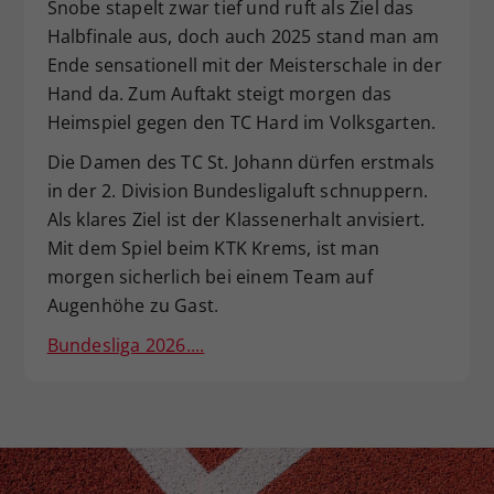
Snobe stapelt zwar tief und ruft als Ziel das
Dieser Wert speichert Ihre Consent-
Halbfinale aus, doch auch 2025 stand man am
Einstellungen. Unter anderem eine
Ende sensationell mit der Meisterschale in der
zufällig generierte ID, für die
Hand da. Zum Auftakt steigt morgen das
Zweck
historische Speicherung Ihrer
Heimspiel gegen den TC Hard im Volksgarten.
vorgenommen Einstellungen, falls der
Webseiten-Betreiber dies eingestellt
Die Damen des TC St. Johann dürfen erstmals
hat.
in der 2. Division Bundesligaluft schnuppern.
Als klares Ziel ist der Klassenerhalt anvisiert.
Mit dem Spiel beim KTK Krems, ist man
morgen sicherlich bei einem Team auf
Augenhöhe zu Gast.
Bundesliga 2026....