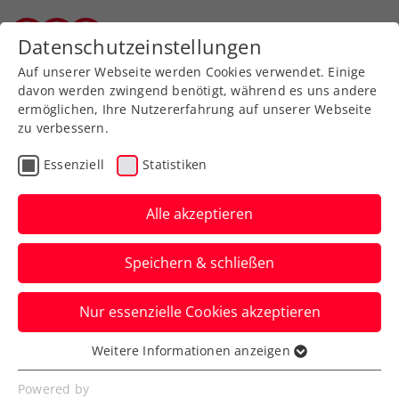
Zurück zur Newsübersicht
Datenschutzeinstellungen
Salzburger Tennisverband
Auf unserer Webseite werden Cookies verwendet. Einige
davon werden zwingend benötigt, während es uns andere
ermöglichen, Ihre Nutzererfahrung auf unserer Webseite
Salzburger Bundesliga
zu verbessern.
Teams starten in die
Essenziell
Statistiken
Meisterschaftssaison
Alle akzeptieren
STC Herren starten Mission
Titelverteidigung, die Damen aus St.
Speichern & schließen
Johann wollen die Liga halten
Nur essenzielle Cookies akzeptieren
Verfasst von: , 22.05.2026
Weitere Informationen anzeigen
Essenziell
Essenzielle Cookies werden für grundlegende
Powered by