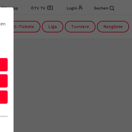
ÖTV App
ÖTV TV
Login
Suchen
den
DC-Tickets
Liga
Turniere
Rangliste