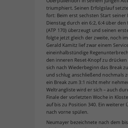
Oberpullendorf in seinem jungen Alte
triumphiert. Seinen Erfolgslauf set
fort: Beim erst sechsten Start seine
Dienstag durch ein 6:2, 6:4 über den
(ATP 170) überzeugt und seinen erst
folgte jetzt gleich der zweite, noch
Gerald Kamitz lief zwar einem Servi
eineinhalbstündige Regenunterbrechu
den inneren Reset-Knopf zu drücke
sich nach Wiederbeginn das Break zu
und schlug anschließend nochmals zu
ein Break zum 3:1 nicht mehr nehmen
Weltrangliste wird er sich – auch dur
Finale der vorletzten Woche in Klost
auf bis zu Position 340. Ein weiter
nach vorne spülen.
Neumayer bezeichnete nach dem bisl