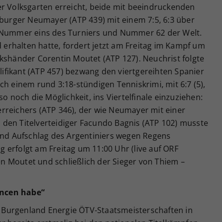
er Volksgarten erreicht, beide mit beeindruckenden
zburger Neumayer (ATP 439) mit einem 7:5, 6:3 über
e Nummer eins des Turniers und Nummer 62 der Welt.
d erhalten hatte, fordert jetzt am Freitag im Kampf um
kshänder Corentin Moutet (ATP 127). Neuchrist folgte
fikant (ATP 457) bezwang den viertgereihten Spanier
ch einem rund 3:18-stündigen Tenniskrimi, mit 6:7 (5),
so noch die Möglichkeit, ins Viertelfinale einzuziehen:
rreichers (ATP 346), der wie Neumayer mit einer
den Titelverteidiger Facundo Bagnis (ATP 102) musste
 und Aufschlag des Argentiniers wegen Regens
 erfolgt am Freitag um 11:00 Uhr (live auf ORF
 Moutet und schließlich der Sieger von Thiem –
ancen habe“
Burgenland Energie ÖTV-Staatsmeisterschaften in