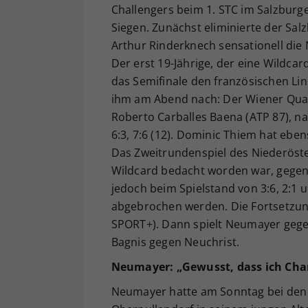
Challengers beim 1. STC im Salzburg
Siegen. Zunächst eliminierte der Sal
Arthur Rinderknech sensationell di
Der erst 19-Jährige, der eine Wildcar
das Semifinale den französischen Lin
ihm am Abend nach: Der Wiener Quali
Roberto Carballes Baena (ATP 87), na
6:3, 7:6 (12). Dominic Thiem hat eben
Das Zweitrundenspiel des Niederöste
Wildcard bedacht worden war, gegen 
jedoch beim Spielstand von 3:6, 2:1
abgebrochen werden. Die Fortsetzung
SPORT+). Dann spielt Neumayer gegen
Bagnis gegen Neuchrist.
Neumayer: „Gewusst, dass ich Ch
Neumayer hatte am Sonntag bei den 