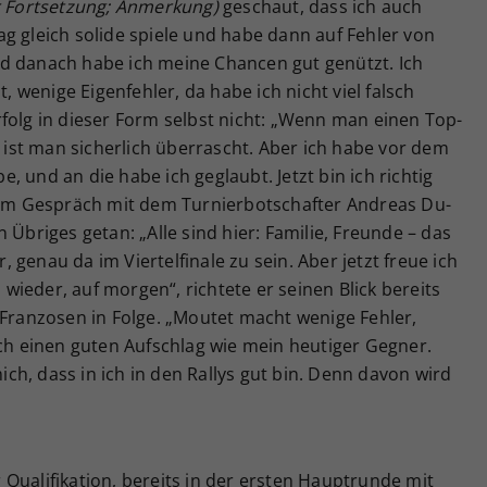
r Fortsetzung; Anmerkung)
geschaut, dass ich auch
g gleich solide spiele und habe dann auf Fehler von
d danach habe ich meine Chancen gut genützt. Ich
t, wenige Eigenfehler, da habe ich nicht viel falsch
folg in dieser Form selbst nicht: „Wenn man einen Top-
, ist man sicherlich überrascht. Aber ich habe vor dem
 und an die habe ich geglaubt. Jetzt bin ich richtig
r im Gespräch mit dem Turnierbotschafter Andreas Du-
 Übriges getan: „Alle sind hier: Familie, Freunde – das
r, genau da im Viertelfinale zu sein. Aber jetzt freue ich
ieder, auf morgen“, richtete er seinen Blick bereits
 Franzosen in Folge. „Moutet macht wenige Fehler,
lch einen guten Aufschlag wie mein heutiger Gegner.
mich, dass in ich in den Rallys gut bin. Denn davon wird
Qualifikation, bereits in der ersten Hauptrunde mit