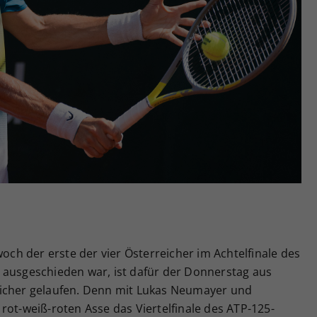
Zweck
generierte ID, für die historische Speicherung
Ihrer vorgenommen Einstellungen, falls der
Webseiten-Betreiber dies eingestellt hat.
l
h der erste der vier Österreicher im Achtelfinale des
 ausgeschieden war, ist dafür der Donnerstag aus
licher gelaufen. Denn mit Lukas Neumayer und
rot-weiß-roten Asse das Viertelfinale des ATP-125-