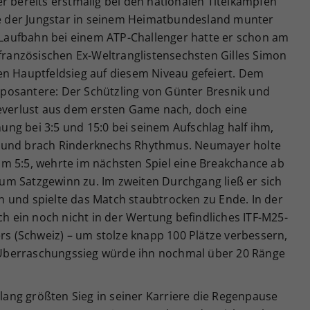
r bereits erstmalig bei den nationalen Titelkämpfen
zte der Jungstar in seinem Heimatbundesland munter
r Laufbahn bei einem ATP-Challenger hatte er schon am
 französischen Ex-Weltranglistensechsten Gilles Simon
en Hauptfeldsieg auf diesem Niveau gefeiert. Dem
 imposantere: Der Schützling von Günter Bresnik und
ceverlust aus dem ersten Game nach, doch eine
ng bei 3:5 und 15:0 bei seinem Aufschlag half ihm,
n und brach Rinderknechs Rhythmus. Neumayer holte
m 5:5, wehrte im nächsten Spiel eine Breakchance ab
m Satzgewinn zu. Im zweiten Durchgang ließ er sich
 und spielte das Match staubtrocken zu Ende. In der
ch ein noch nicht in der Wertung befindliches ITF-M25-
ers (Schweiz) – um stolze knapp 100 Plätze verbessern,
er Überraschungssieg würde ihn nochmal über 20 Ränge
ang größten Sieg in seiner Karriere die Regenpause