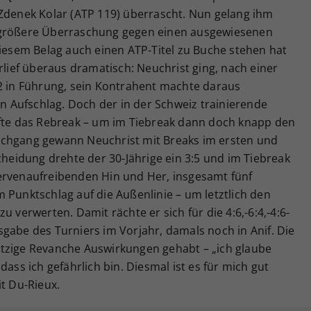
 Zdenek Kolar (ATP 119) überrascht. Nun gelang ihm
 größere Überraschung gegen einen ausgewiesenen
diesem Belag auch einen ATP-Titel zu Buche stehen hat
rlief überaus dramatisch: Neuchrist ging, nach einer
:2 in Führung, sein Kontrahent machte daraus
en Aufschlag. Doch der in der Schweiz trainierende
ffte das Rebreak – um im Tiebreak dann doch knapp den
rchgang gewann Neuchrist mit Breaks im ersten und
cheidung drehte der 30-Jährige ein 3:5 und im Tiebreak
ervenaufreibenden Hin und Her, insgesamt fünf
 Punktschlag auf die Außenlinie – um letztlich den
u verwerten. Damit rächte er sich für die 4:6,-6:4,-4:6-
gabe des Turniers im Vorjahr, damals noch in Anif. Die
tzige Revanche Auswirkungen gehabt – „ich glaube
dass ich gefährlich bin. Diesmal ist es für mich gut
it Du-Rieux.