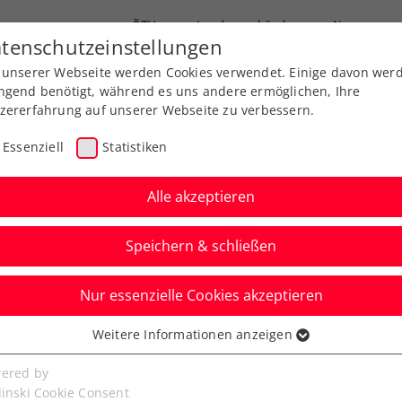
ÖTV
Landesverbände
News
tenschutzeinstellungen
 unserer Webseite werden Cookies verwendet. Einige davon wer
Ausbildung
Services
Über uns
ngend benötigt, während es uns andere ermöglichen, Ihre
zererfahrung auf unserer Webseite zu verbessern.
Essenziell
Statistiken
Alle akzeptieren
Speichern & schließen
Nur essenzielle Cookies akzeptieren
presented by mystaff.:
Weitere Informationen anzeigen
ssenziell
ngt imposanter Sieg
senzielle Cookies werden für grundlegende Funktionen der
ered by
bseite benötigt. Dadurch ist gewährleistet, dass die Webseite
linski Cookie Consent