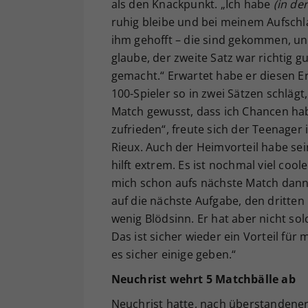
als den Knackpunkt. „Ich habe
(in de
ruhig bleibe und bei meinem Aufschla
ihm gehofft – die sind gekommen, un
glaube, der zweite Satz war richtig gu
gemacht.“ Erwartet habe er diesen Er
100-Spieler so in zwei Sätzen schlägt
Match gewusst, dass ich Chancen habe,
zufrieden“, freute sich der Teenage
Rieux. Auch der Heimvorteil habe sein
hilft extrem. Es ist nochmal viel coole
mich schon aufs nächste Match dann w
auf die nächste Aufgabe, den dritten
wenig Blödsinn. Er hat aber nicht so
Das ist sicher wieder ein Vorteil für 
es sicher einige geben.“
Neuchrist wehrt 5 Matchbälle ab
Neuchrist hatte, nach überstandener 