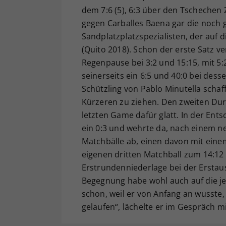
dem 7:6 (5), 6:3 über den Tschechen
gegen Carballes Baena gar die noch
Sandplatzplatzspezialisten, der auf 
(Quito 2018). Schon der erste Satz ve
Regenpause bei 3:2 und 15:15, mit 5
seinerseits ein 6:5 und 40:0 bei dess
Schützling von Pablo Minutella scha
Kürzeren zu ziehen. Den zweiten Du
letzten Game dafür glatt. In der Ents
ein 0:3 und wehrte da, nach einem n
Matchbälle ab, einen davon mit einem
eigenen dritten Matchball zum 14:12 z
Erstrundenniederlage bei der Erstaus
Begegnung habe wohl auch auf die je
schon, weil er von Anfang an wusste, 
gelaufen“, lächelte er im Gespräch m