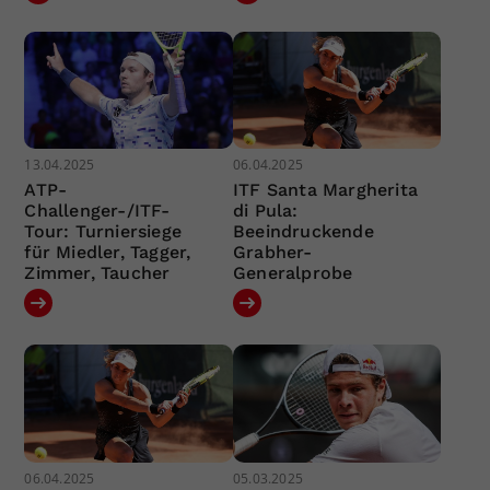
13.04.2025
06.04.2025
ATP-
ITF Santa Margherita
Challenger-/ITF-
di Pula:
Tour: Turniersiege
Beeindruckende
für Miedler, Tagger,
Grabher-
Zimmer, Taucher
Generalprobe
06.04.2025
05.03.2025