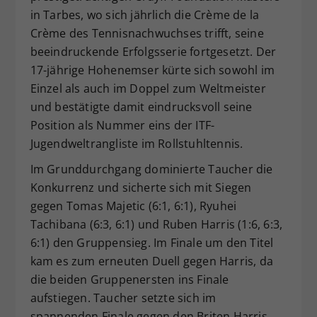
in Tarbes, wo sich jährlich die Crème de la
Dieser Wert speichert Ihre Consent-
Crème des Tennisnachwuchses trifft, seine
Einstellungen. Unter anderem eine
zufällig generierte ID, für die
beeindruckende Erfolgsserie fortgesetzt. Der
Zweck
historische Speicherung Ihrer
17-jährige Hohenemser kürte sich sowohl im
vorgenommen Einstellungen, falls der
Einzel als auch im Doppel zum Weltmeister
Webseiten-Betreiber dies eingestellt
und bestätigte damit eindrucksvoll seine
hat.
Position als Nummer eins der ITF-
Jugendweltrangliste im Rollstuhltennis.
Im Grunddurchgang dominierte Taucher die
Konkurrenz und sicherte sich mit Siegen
gegen Tomas Majetic (6:1, 6:1), Ryuhei
Tachibana (6:3, 6:1) und Ruben Harris (1:6, 6:3,
6:1) den Gruppensieg. Im Finale um den Titel
kam es zum erneuten Duell gegen Harris, da
die beiden Gruppenersten ins Finale
aufstiegen. Taucher setzte sich im
spannenden Finale gegen den Briten Harris