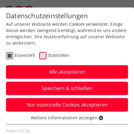
Zurück zur Newsübersicht
Datenschutzeinstellungen
Salzburger Tennisverband
Auf unserer Webseite werden Cookies verwendet. Einige
davon werden zwingend benötigt, während es uns andere
ermöglichen, Ihre Nutzererfahrung auf unserer Webseite
zu verbessern.
Rollstuhltennis
Inklusion
Essenziell
Statistiken
Rollstuhltennis: Taucher
kürt sich erneut zum
Alle akzeptieren
Doppelweltmeister
Speichern & schließen
Die Nummer eins der Jugendweltrangliste
Nur essenzielle Cookies akzeptieren
feiert nach 2023 wieder den WM-Titel im
Einzel und Doppel.
Weitere Informationen anzeigen
Essenziell
Verfasst von: Stefan Schuh, 27.01.2025
Essenzielle Cookies werden für grundlegende
Powered by