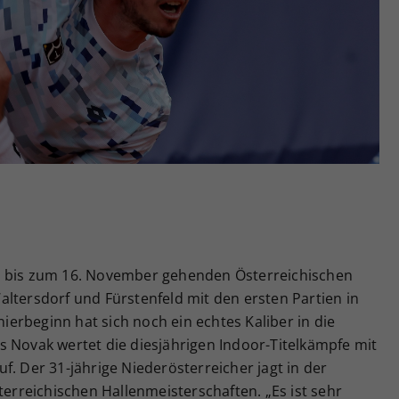
Zweck
generierte ID, für die historische Speicherung
Ihrer vorgenommen Einstellungen, falls der
Webseiten-Betreiber dies eingestellt hat.
e bis zum 16. November gehenden Österreichischen
ltersdorf und Fürstenfeld mit den ersten Partien in
nierbeginn hat sich noch ein echtes Kaliber in die
s Novak wertet die diesjährigen Indoor-Titelkämpfe mit
f. Der 31-jährige Niederösterreicher jagt in der
terreichischen Hallenmeisterschaften. „Es ist sehr