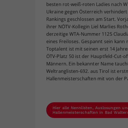
besten rot-weiß-roten Ladies nach WT
Ukraine gegen Österreich verhindert 
Rankings geschlossen am Start. Vorjah
ihrer NÖTV-Kollegin Liel Marlies Roth
derzeitige WTA-Nummer 1125 Claudi
eines Freiloses. Gespannt sein kann 
Toptalent ist mit seinen erst 14 Jahre
ÖTV-Platz 50 ist der Hauptfeld-Cut-of
Männern. Ein bekannter Name taucht i
Weltranglisten-692. aus Tirol ist ers
Hallenmeisterschaften mit von der Pa
Hier alle Nennlisten, Auslosungen un
Hallenmeisterschaften in Bad Walter