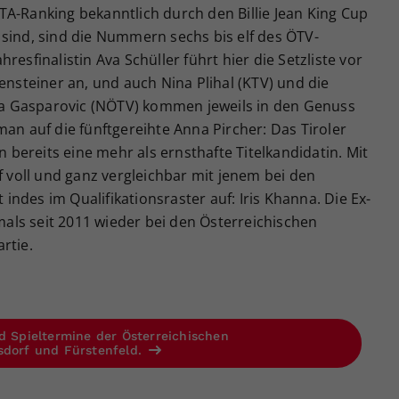
A-Ranking bekanntlich durch den Billie Jean King Cup
sind, sind die Nummern sechs bis elf des ÖTV-
resfinalistin Ava Schüller führt hier die Setzliste vor
ensteiner an, und auch Nina Plihal (KTV) und die
a Gasparovic (NÖTV) kommen jeweils in den Genuss
man auf die fünftgereihte Anna Pircher: Das Tiroler
n bereits eine mehr als ernsthafte Titelkandidatin. Mit
f voll und ganz vergleichbar mit jenem bei den
ndes im Qualifikationsraster auf: Iris Khanna. Die Ex-
tmals seit 2011 wieder bei den Österreichischen
rtie.
d Spieltermine der Österreichischen
sdorf und Fürstenfeld.