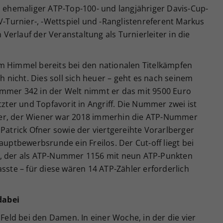
n ehemaliger ATP-Top-100- und langjähriger Davis-Cup-
TV-Turnier-, -Wettspiel und -Ranglistenreferent Markus
erlauf der Veranstaltung als Turnierleiter in die
m Himmel bereits bei den nationalen Titelkämpfen
ch nicht. Dies soll sich heuer – geht es nach seinem
mmer 342 in der Welt nimmt er das mit 9500 Euro
tzter und Topfavorit in Angriff. Die Nummer zwei ist
ger, der Wiener war 2018 immerhin die ATP-Nummer
 Patrick Ofner sowie der viertgereihte Vorarlberger
auptbewerbsrunde ein Freilos. Der Cut-off liegt bei
y, der als ATP-Nummer 1156 mit neun ATP-Punkten
asste – für diese wären 14 ATP-Zähler erforderlich
dabei
 Feld bei den Damen. In einer Woche, in der die vier