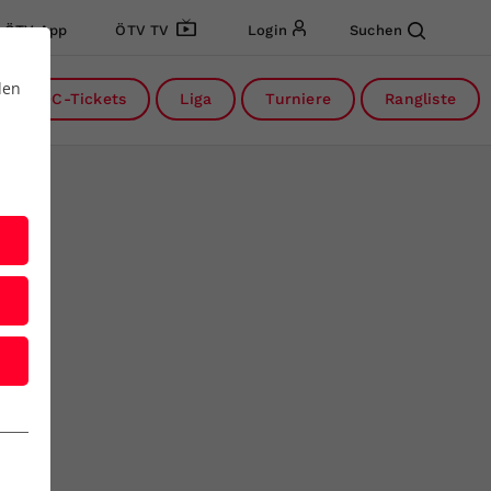
ÖTV App
ÖTV TV
Login
Suchen
den
DC-Tickets
Liga
Turniere
Rangliste