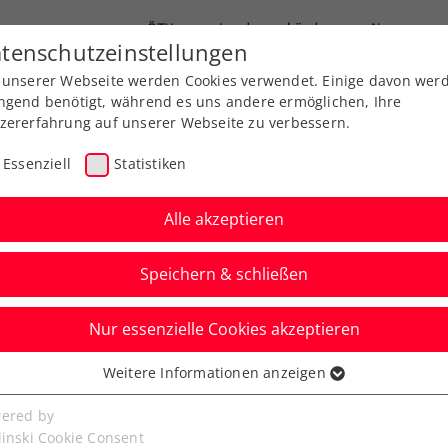
ÖTV
Landesverbände
News
tenschutzeinstellungen
 unserer Webseite werden Cookies verwendet. Einige davon wer
Ausbildung
Services
Über uns
ngend benötigt, während es uns andere ermöglichen, Ihre
zererfahrung auf unserer Webseite zu verbessern.
Essenziell
Statistiken
Alle akzeptieren
Speichern & schließen
Nur essenzielle Cookies akzeptieren
en Titel bei
Weitere Informationen anzeigen
ssenziell
en
senzielle Cookies werden für grundlegende Funktionen der
ered by
bseite benötigt. Dadurch ist gewährleistet, dass die Webseite
linski Cookie Consent