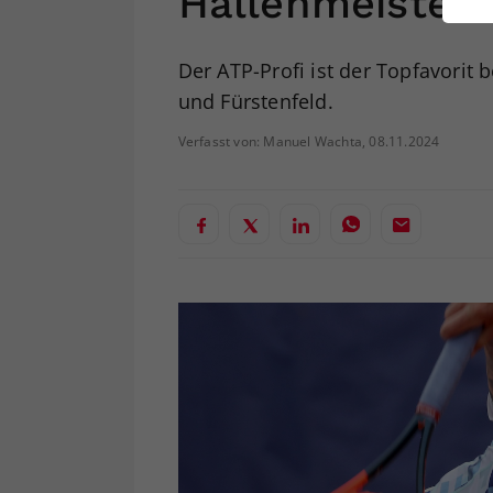
Hallenmeisters
ei
Der ATP-Profi ist der Topfavorit
und Fürstenfeld.
S
Verfasst von: Manuel Wachta, 08.11.2024