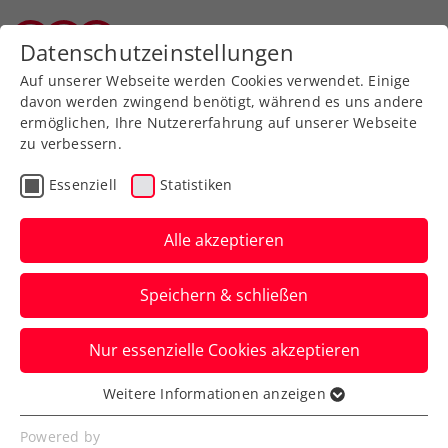
Zurück zur Newsübersicht
Datenschutzeinstellungen
Salzburger Tennisverband
Auf unserer Webseite werden Cookies verwendet. Einige
davon werden zwingend benötigt, während es uns andere
ermöglichen, Ihre Nutzererfahrung auf unserer Webseite
zu verbessern.
Verbands-Info
Essenziell
Statistiken
Noch schneller, noch
einfacher: Das kann die
Alle akzeptieren
neue ÖTV-App
Speichern & schließen
Die frisch gelaunchte Anwendung bietet
Nur essenzielle Cookies akzeptieren
zahlreiche Funktionalitäten und wird
laufend um Features erweitert.
Weitere Informationen anzeigen
Essenziell
Verfasst von: Rubikon Werbeagentur GmbH / Redaktion,
Essenzielle Cookies werden für grundlegende
Powered by
22.03.2024