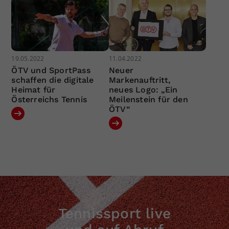
19.05.2022
11.04.2022
ÖTV und SportPass
Neuer
schaffen die digitale
Markenauftritt,
Heimat für
neues Logo: „Ein
Österreichs Tennis
Meilenstein für den
ÖTV“
Tennissport live