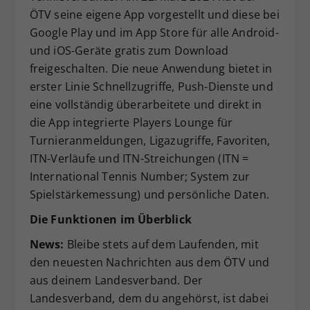
ÖTV seine eigene App vorgestellt und diese bei
Dieser Wert speichert Ihre Consent-
Google Play und im App Store für alle Android-
Einstellungen. Unter anderem eine
zufällig generierte ID, für die
und iOS-Geräte gratis zum Download
Zweck
historische Speicherung Ihrer
freigeschalten. Die neue Anwendung bietet in
vorgenommen Einstellungen, falls der
erster Linie Schnellzugriffe, Push-Dienste und
Webseiten-Betreiber dies eingestellt
eine vollständig überarbeitete und direkt in
hat.
die App integrierte Players Lounge für
Turnieranmeldungen, Ligazugriffe, Favoriten,
ITN-Verläufe und ITN-Streichungen (ITN =
International Tennis Number; System zur
Spielstärkemessung) und persönliche Daten.
Die Funktionen im Überblick
News:
Bleibe stets auf dem Laufenden, mit
den neuesten Nachrichten aus dem ÖTV und
aus deinem Landesverband. Der
Landesverband, dem du angehörst, ist dabei