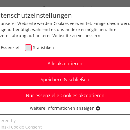
ÖTV
Landesverbände
News
tenschutzeinstellungen
 unserer Webseite werden Cookies verwendet. Einige davon wer
Ausbildung
Services
Über uns
ngend benötigt, während es uns andere ermöglichen, Ihre
zererfahrung auf unserer Webseite zu verbessern.
Essenziell
Statistiken
Alle akzeptieren
Speichern & schließen
rt vorläufigen ÖTV-
Nur essenzielle Cookies akzeptieren
Davis Cup in Kroatien
Weitere Informationen anzeigen
ssenziell
hr fristgerecht von sechs auf fünf Spieler
senzielle Cookies werden für grundlegende Funktionen der
ered by
bseite benötigt. Dadurch ist gewährleistet, dass die Webseite
linski Cookie Consent