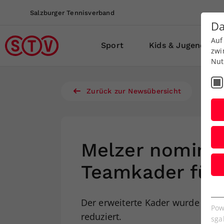
Salzburger Tennisverband
Da
Auf
Sport
Kids & Jugend
zwi
Nut
Zurück zur Newsübersicht
Melzer nominie
Teamkader für 
E
Der erweiterte Kader wurde nunme
Es
Pow
reduziert.
We
sga