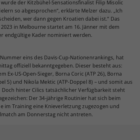
de der Kitzbühel-Sensationsfinalist Filip Misolic
Spielern so abgesprochen“, erklärte Melzer dazu. „Ich
cheiden, wer dann gegen Kroatien dabei ist.“ Das
 2023 in Melbourne startet am 16. Jänner mit dem
r endgültige Kader nominiert werden.
e Nummer eins des Davis-Cup-Nationenrankings, hat
ittag offiziell bekanntgegeben. Dieser besteht aus:
hiem Ex-US-Open-Sieger, Borna Coric (ATP 26), Borna
el 5) und Nikola Mektic (ATP-Doppel 8) – und somit aus
Doch hinter Cilics tatsächlicher Verfügbarkeit steht
agezeichen: Der 34-jährige Routinier hat sich beim
e im Training eine Knieverletzung zugezogen und
almatch am Donnerstag nicht antreten.