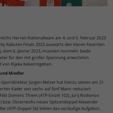
Zweck
generierte ID, für die historische Speicherung
Ihrer vorgenommen Einstellungen, falls der
Webseiten-Betreiber dies eingestellt hat.
reichs Herren-Nationalteam am 4. und 5. Februar 2023
p by Rakuten Finals 2023 auswärts den klaren Favoriten
ag, dem 6. Jänner 2023, mussten nunmehr beide
 Kader für den mit großer Spannung erwarteten
 von Rijeka bekanntgeben.
 und Miedler
-Sportdirektor Jürgen Melzer hat hierzu seinen am 21.
rten Kader von sechs auf fünf Mann reduziert.
ild Dominic Thiem (ATP-Einzel 102), Jurij Rodionov
) bzw. Österreichs neues Spitzendoppel Alexander
ler (ATP-Doppel 56) bilden das vorläufige Aufgebot.