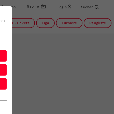
ÖTV App
ÖTV TV
Login
Suchen
den
DC-Tickets
Liga
Turniere
Rangliste