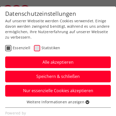
Zurück zur Newsübersicht
Datenschutzeinstellungen
Salzburger Tennisverband
Auf unserer Webseite werden Cookies verwendet. Einige
davon werden zwingend benötigt, während es uns andere
ermöglichen, Ihre Nutzererfahrung auf unserer Webseite
zu verbessern.
Verbands-Info
Essenziell
Statistiken
Ladies in Tennis: Mehr
Frauen für Österreichs
Alle akzeptieren
Tennissport
Speichern & schließen
Das neue Projekt in Kooperation mit dem
Nur essenzielle Cookies akzeptieren
Bundesministerium für Kunst, Kultur,
öffentlicher Dienst und Sport ist voll im
Weitere Informationen anzeigen
Essenziell
Gang.
Essenzielle Cookies werden für grundlegende
Powered by