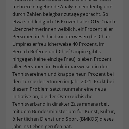
mehrere eingehende Analysen eindeutig und
Dieser Wert speichert Ihre Consent-
Einstellungen. Unter anderem eine
durch Zahlen belegbar zutage gebracht. So
zufällig generierte ID, für die
etwa sind lediglich 16 Prozent aller ÖTV-Coach-
Zweck
historische Speicherung Ihrer
LizenznehmerInnen weiblich, elf Prozent aller
vorgenommen Einstellungen, falls der
Personen im Schiedsrichterwesen (bei Chair
Webseiten-Betreiber dies eingestellt
Umpires erfreulicherweise 40 Prozent, im
hat.
Bereich Referee und Chief Umpire gibt’s
hingegen keine einzige Frau), sieben Prozent
aller Personen im Funktionärswesen in den
Tennisvereinen und knappe neun Prozent bei
den TurnierleiterInnen im Jahr 2021. Exakt bei
diesem Problem setzt nunmehr eine neue
Initiative an, die der Österreichische
Tennisverband in direkter Zusammenarbeit
mit dem Bundesministerium für Kunst, Kultur,
öffentlichen Dienst und Sport (BMKÖS) dieses
Jahr ins Leben gerufen hat.