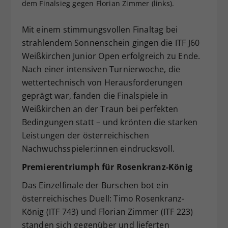
dem Finalsieg gegen Florian Zimmer (links).
Dieser Wert speichert Ihre Consent-
Einstellungen. Unter anderem eine
Mit einem stimmungsvollen Finaltag bei
zufällig generierte ID, für die
strahlendem Sonnenschein gingen die ITF J60
Zweck
historische Speicherung Ihrer
Weißkirchen Junior Open erfolgreich zu Ende.
vorgenommen Einstellungen, falls der
Webseiten-Betreiber dies eingestellt
Nach einer intensiven Turnierwoche, die
hat.
wettertechnisch von Herausforderungen
geprägt war, fanden die Finalspiele in
Weißkirchen an der Traun bei perfekten
Bedingungen statt – und krönten die starken
Leistungen der österreichischen
Nachwuchsspieler:innen eindrucksvoll.
Premierentriumph für Rosenkranz-König
Das Einzelfinale der Burschen bot ein
österreichisches Duell: Timo Rosenkranz-
König (ITF 743) und Florian Zimmer (ITF 223)
standen sich gegenüber und lieferten