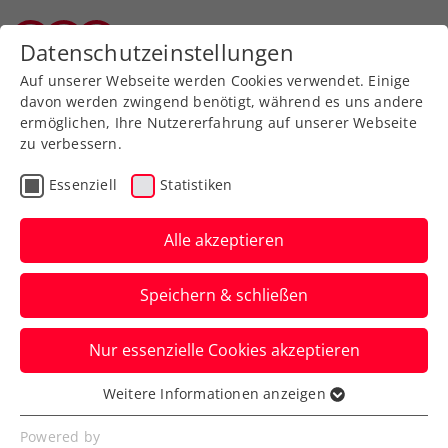
Zurück zur Newsübersicht
Datenschutzeinstellungen
Salzburger Tennisverband
Auf unserer Webseite werden Cookies verwendet. Einige
davon werden zwingend benötigt, während es uns andere
ermöglichen, Ihre Nutzererfahrung auf unserer Webseite
zu verbessern.
Allgemeine Klasse
ITF
Turniere
Essenziell
Statistiken
Kids & Jugend
Alle akzeptieren
Krönender Abschluss bei
Speichern & schließen
ITF J60 Weißkirchen
Junior Open
Nur essenzielle Cookies akzeptieren
Timo Rosenkranz-König entscheidet das
Weitere Informationen anzeigen
Essenziell
rein österreichische Einzelfinale gegen
Essenzielle Cookies werden für grundlegende
Powered by
Florian Zimmer für sich.