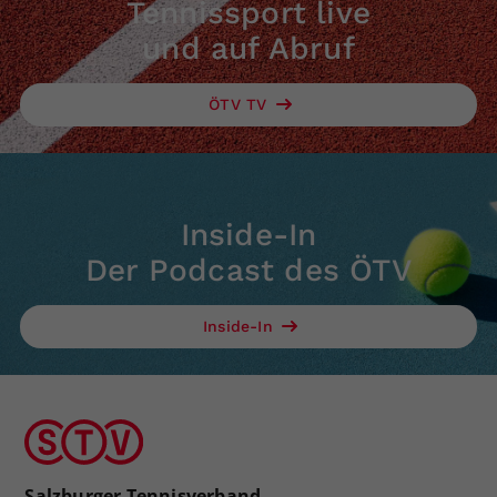
Tennissport live
und auf Abruf
ÖTV TV
Inside-In
Der Podcast des ÖTV
Inside-In
Salzburger Tennisverband