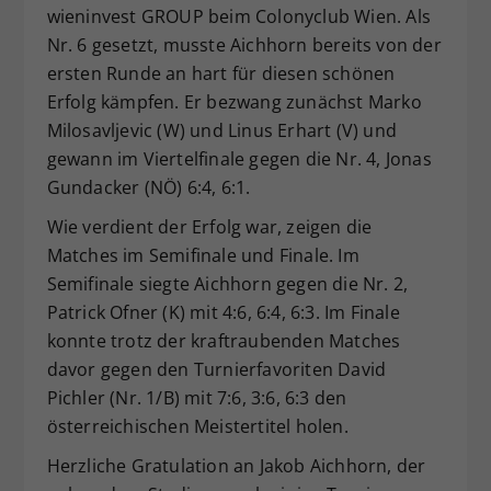
wieninvest GROUP beim Colonyclub Wien. Als
Dieser Wert speichert Ihre Consent-
Nr. 6 gesetzt, musste Aichhorn bereits von der
Einstellungen. Unter anderem eine
ersten Runde an hart für diesen schönen
zufällig generierte ID, für die
Zweck
historische Speicherung Ihrer
Erfolg kämpfen. Er bezwang zunächst Marko
vorgenommen Einstellungen, falls der
Milosavljevic (W) und Linus Erhart (V) und
Webseiten-Betreiber dies eingestellt
gewann im Viertelfinale gegen die Nr. 4, Jonas
hat.
Gundacker (NÖ) 6:4, 6:1.
Wie verdient der Erfolg war, zeigen die
Matches im Semifinale und Finale. Im
Semifinale siegte Aichhorn gegen die Nr. 2,
Patrick Ofner (K) mit 4:6, 6:4, 6:3. Im Finale
konnte trotz der kraftraubenden Matches
davor gegen den Turnierfavoriten David
Pichler (Nr. 1/B) mit 7:6, 3:6, 6:3 den
österreichischen Meistertitel holen.
Herzliche Gratulation an Jakob Aichhorn, der