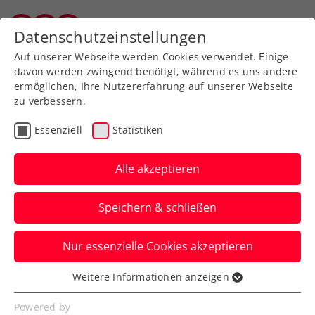
Zurück zur Newsübersicht
Datenschutzeinstellungen
Salzburger Tennisverband
Auf unserer Webseite werden Cookies verwendet. Einige
davon werden zwingend benötigt, während es uns andere
ermöglichen, Ihre Nutzererfahrung auf unserer Webseite
zu verbessern.
Turniere
Essenziell
Statistiken
Jakob Aichhorn holt
österreichischen Hallen-
Alle akzeptieren
Meistertitel
Speichern & schließen
Der Salzburger gewann überraschend
Nur essenzielle Cookies akzeptieren
gegen die Top-Gesetzten
Weitere Informationen anzeigen
Verfasst von: Erich Mild, 20.11.2022
Essenziell
Essenzielle Cookies werden für grundlegende
Powered by