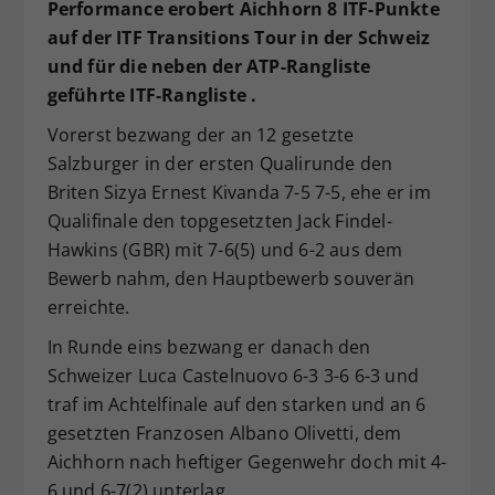
Performance erobert Aichhorn 8 ITF-Punkte
Dieser Wert speichert Ihre Consent-
auf der ITF Transitions Tour in der Schweiz
Einstellungen. Unter anderem eine
und für die neben der ATP-Rangliste
zufällig generierte ID, für die
geführte ITF-Rangliste .
Zweck
historische Speicherung Ihrer
vorgenommen Einstellungen, falls der
Vorerst bezwang der an 12 gesetzte
Webseiten-Betreiber dies eingestellt
Salzburger in der ersten Qualirunde den
hat.
Briten Sizya Ernest Kivanda 7-5 7-5, ehe er im
Qualifinale den topgesetzten Jack Findel-
Hawkins (GBR) mit 7-6(5) und 6-2 aus dem
Bewerb nahm, den Hauptbewerb souverän
erreichte.
In Runde eins bezwang er danach den
Schweizer Luca Castelnuovo 6-3 3-6 6-3 und
traf im Achtelfinale auf den starken und an 6
gesetzten Franzosen Albano Olivetti, dem
Aichhorn nach heftiger Gegenwehr doch mit 4-
6 und 6-7(2) unterlag.