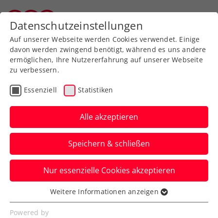
Zurück zur Newsübersicht
Datenschutzeinstellungen
Salzburger Tennisverband
Auf unserer Webseite werden Cookies verwendet. Einige
davon werden zwingend benötigt, während es uns andere
ermöglichen, Ihre Nutzererfahrung auf unserer Webseite
zu verbessern.
Salzburg
Turniere
Essenziell
Statistiken
Jakob Aichhorn erobert 8
ITF-Punkte
Alle akzeptieren
Auf der ITF Transitions Tour in der
Speichern & schließen
Schweiz erst im AF ausgeschieden
Nur essenzielle Cookies akzeptieren
Verfasst von: Peter Bazzanella, 08.02.2019
Weitere Informationen anzeigen
Essenziell
Essenzielle Cookies werden für grundlegende
Powered by