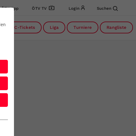
ÖTV App
ÖTV TV
Login
Suchen
den
DC-Tickets
Liga
Turniere
Rangliste