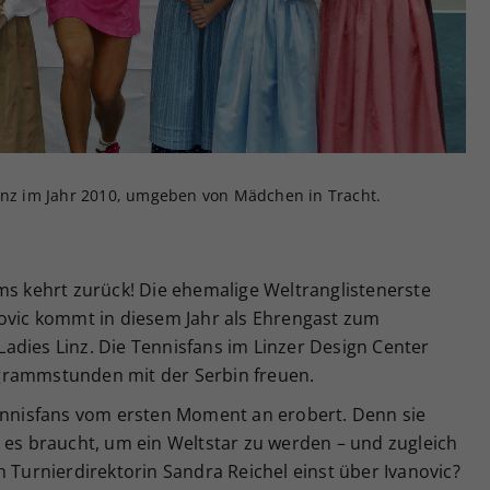
Zweck
generierte ID, für die historische Speicherung
Ihrer vorgenommen Einstellungen, falls der
Webseiten-Betreiber dies eingestellt hat.
Linz im Jahr 2010, umgeben von Mädchen in Tracht.
ms kehrt zurück! Die ehemalige Weltranglistenerste
novic kommt in diesem Jahr als Ehrengast zum
adies Linz. Die Tennisfans im Linzer Design Center
grammstunden mit der Serbin freuen.
Tennisfans vom ersten Moment an erobert. Denn sie
 es braucht, um ein Weltstar zu werden – und zugleich
h Turnierdirektorin Sandra Reichel einst über Ivanovic?