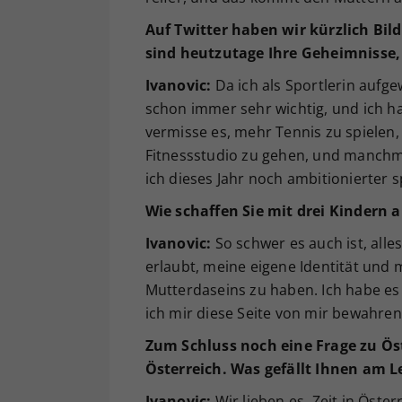
Auf Twitter haben wir kürzlich Bil
sind heutzutage Ihre Geheimnisse,
Ivanovic:
Da ich als Sportlerin aufg
schon immer sehr wichtig, und ich ha
vermisse es, mehr Tennis zu spielen,
Fitnessstudio zu gehen, und manchma
ich dieses Jahr noch ambitionierter s
Wie schaffen Sie mit drei Kindern a
Ivanovic:
So schwer es auch ist, alles
erlaubt, meine eigene Identität und 
Mutterdaseins zu haben. Ich habe es 
ich mir diese Seite von mir bewahren
Zum Schluss noch eine Frage zu Öst
Österreich. Was gefällt Ihnen am L
Ivanovic:
Wir lieben es, Zeit in Öste