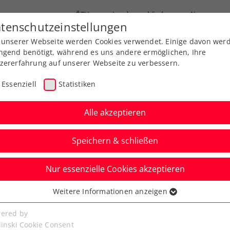
ÖTV
Landesverbände
News
tenschutzeinstellungen
 unserer Webseite werden Cookies verwendet. Einige davon wer
Ausbildung
Services
Über uns
ngend benötigt, während es uns andere ermöglichen, Ihre
zererfahrung auf unserer Webseite zu verbessern.
Essenziell
Statistiken
Alle akzeptieren
Speichern & schließen
Nur essenzielle Cookies akzeptieren
t als Ehrengast zum
Weitere Informationen anzeigen
ssenziell
Ladies Linz
senzielle Cookies werden für grundlegende Funktionen der
ered by
bseite benötigt. Dadurch ist gewährleistet, dass die Webseite
linski Cookie Consent