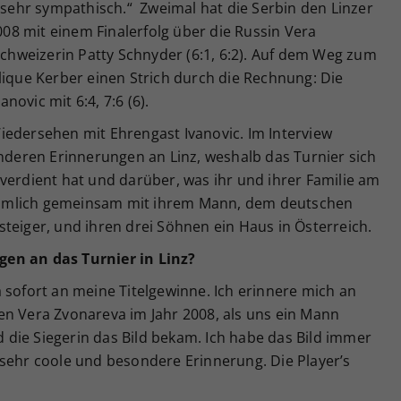
d sehr sympathisch.“ Zweimal hat die Serbin den Linzer
8 mit einem Finalerfolg über die Russin Vera
 Schweizerin Patty Schnyder (6:1, 6:2). Auf dem Weg zum
lique Kerber einen Strich durch die Rechnung: Die
ovic mit 6:4, 7:6 (6).
iedersehen mit Ehrengast Ivanovic. Im Interview
onderen Erinnerungen an Linz, weshalb das Turnier sich
verdient hat und darüber, was ihr und ihrer Familie am
t nämlich gemeinsam mit ihrem Mann, dem deutschen
teiger, und ihren drei Söhnen ein Haus in Österreich.
en an das Turnier in Linz?
 sofort an meine Titelgewinne. Ich erinnere mich an
en Vera Zvonareva im Jahr 2008, als uns ein Mann
die Siegerin das Bild bekam. Ich habe das Bild immer
 sehr coole und besondere Erinnerung. Die Player’s