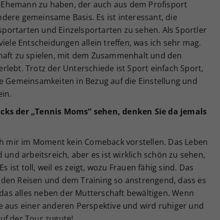
en Ehemann zu haben, der auch aus dem Profisport
dere gemeinsame Basis. Es ist interessant, die
ortarten und Einzelsportarten zu sehen. Als Sportler
iele Entscheidungen allein treffen, was ich sehr mag.
chaft zu spielen, mit dem Zusammenhalt und den
lebt. Trotz der Unterschiede ist Sport einfach Sport,
le Gemeinsamkeiten in Bezug auf die Einstellung und
in.
acks der „Tennis Moms“ sehen, denken Sie da jemals
ch mir im Moment kein Comeback vorstellen. Das Leben
 und arbeitsreich, aber es ist wirklich schön zu sehen,
st toll, weil es zeigt, wozu Frauen fähig sind. Das
all den Reisen und dem Training so anstrengend, dass es
n das alles neben der Mutterschaft bewältigen. Wenn
e aus einer anderen Perspektive und wird ruhiger und
uf der Tour zugute!