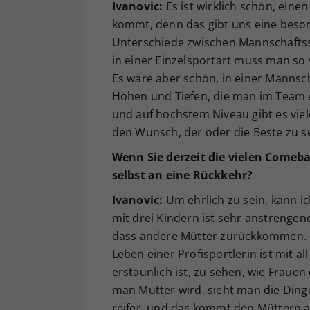
Ivanovic:
Es ist wirklich schön, ein
kommt, denn das gibt uns eine beson
Unterschiede zwischen Mannschaftssp
in einer Einzelsportart muss man so v
Es wäre aber schön, in einer Manns
Höhen und Tiefen, die man im Team er
und auf höchstem Niveau gibt es vie
den Wunsch, der oder die Beste zu se
Wenn Sie derzeit die vielen Comeb
selbst an eine Rückkehr?
Ivanovic:
Um ehrlich zu sein, kann i
mit drei Kindern ist sehr anstrengend
dass andere Mütter zurückkommen. Es i
Leben einer Profisportlerin ist mit 
erstaunlich ist, zu sehen, wie Fraue
man Mutter wird, sieht man die Ding
reifer, und das kommt den Müttern a