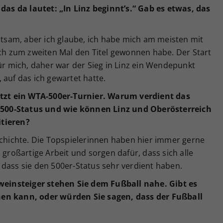
 das da lautet: „In Linz beginnt’s.“ Gab es etwas, das
ltsam, aber ich glaube, ich habe mich am meisten mit
ich zum zweiten Mal den Titel gewonnen habe. Der Start
für mich, daher war der Sieg in Linz ein Wendepunkt
 auf das ich gewartet hatte.
jetzt ein WTA-500er-Turnier. Warum verdient das
500-Status und wie können Linz und Oberösterreich
itieren?
schichte. Die Topspielerinnen haben hier immer gerne
 großartige Arbeit und sorgen dafür, dass sich alle
 dass sie den 500er-Status sehr verdient haben.
einsteiger stehen Sie dem Fußball nahe.
Gibt es
rnen kann, oder w
ü
rden Sie sagen, dass der Fu
ß
ball