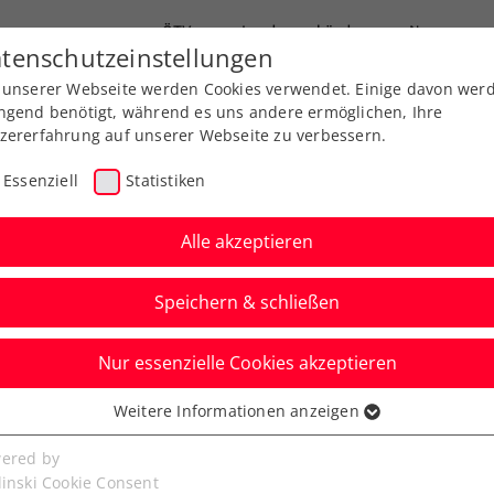
ÖTV
Landesverbände
News
tenschutzeinstellungen
 unserer Webseite werden Cookies verwendet. Einige davon wer
Ausbildung
Services
Über uns
ngend benötigt, während es uns andere ermöglichen, Ihre
zererfahrung auf unserer Webseite zu verbessern.
Essenziell
Statistiken
Alle akzeptieren
Speichern & schließen
Nur essenzielle Cookies akzeptieren
hwärzler eliminiert
Weitere Informationen anzeigen
ssenziell
-Spieler
senzielle Cookies werden für grundlegende Funktionen der
ered by
bseite benötigt. Dadurch ist gewährleistet, dass die Webseite
linski Cookie Consent