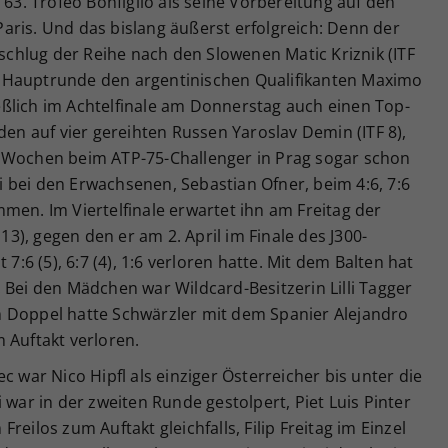
 63. Trofeo Bonfiglio als seine Vorbereitung auf den
aris. Und das bislang äußerst erfolgreich: Denn der
 schlug der Reihe nach den Slowenen Matic Kriznik (ITF
ten Hauptrunde den argentinischen Qualifikanten Maximo
ließlich im Achtelfinale am Donnerstag auch einen Top-
den auf vier gereihten Russen Yaroslav Demin (ITF 8),
drei Wochen beim ATP-75-Challenger in Prag sogar schon
 bei den Erwachsenen, Sebastian Ofner, beim 4:6, 7:6
men. Im Viertelfinale erwartet ihn am Freitag der
 13), gegen den er am 2. April im Finale des J300-
 7:6 (5), 6:7 (4), 1:6 verloren hatte. Mit dem Balten hat
 Bei den Mädchen war Wildcard-Besitzerin Lilli Tagger
 Doppel hatte Schwärzler mit dem Spanier Alejandro
 Auftakt verloren.
c war Nico Hipfl als einziger Österreicher bis unter die
 war in der zweiten Runde gestolpert, Piet Luis Pinter
eilos zum Auftakt gleichfalls, Filip Freitag im Einzel