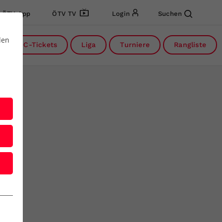
ÖTV App
ÖTV TV
Login
Suchen
den
DC-Tickets
Liga
Turniere
Rangliste