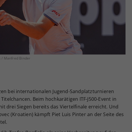
Zweck
generierte ID, für die historische Speicherung
Ihrer vorgenommen Einstellungen, falls der
Webseiten-Betreiber dies eingestellt hat.
 / Manfred Binder
zen bei internationalen Jugend-Sandplatzturnieren
 Titelchancen. Beim hochkarätigen ITF-J500-Event in
mit drei Siegen bereits das Viertelfinale erreicht. Und
ovec (Kroatien) kämpft Piet Luis Pinter an der Seite des
tel.