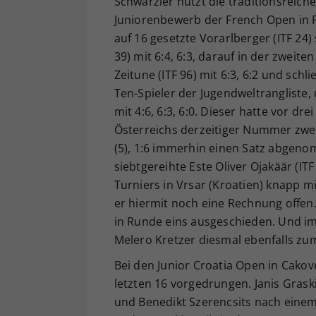
Schwärzler nützt die traditionsreiche
Juniorenbewerb der French Open in P
auf 16 gesetzte Vorarlberger (ITF 24)
39) mit 6:4, 6:3, darauf in der zwei
Zeitune (ITF 96) mit 6:3, 6:2 und sch
Ten-Spieler der Jugendweltrangliste, 
mit 4:6, 6:3, 6:0. Dieser hatte vor 
Österreichs derzeitiger Nummer zwei
(5), 1:6 immerhin einen Satz abgenom
siebtgereihte Este Oliver Ojakäär (ITF
Turniers in Vrsar (Kroatien) knapp mit
er hiermit noch eine Rechnung offen.
in Runde eins ausgeschieden. Und im
Melero Kretzer diesmal ebenfalls zum
Bei den Junior Croatia Open in Cakove
letzten 16 vorgedrungen. Janis Graski
und Benedikt Szerencsits nach einem Fr