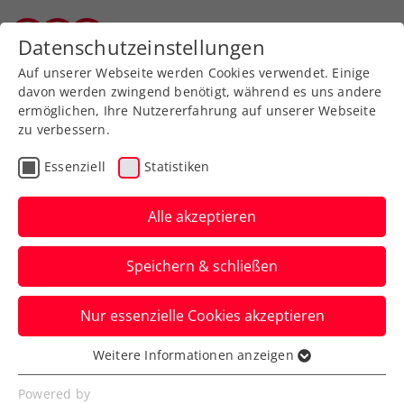
Zurück zur Newsübersicht
Datenschutzeinstellungen
Salzburger Tennisverband
Auf unserer Webseite werden Cookies verwendet. Einige
davon werden zwingend benötigt, während es uns andere
ermöglichen, Ihre Nutzererfahrung auf unserer Webseite
zu verbessern.
Turniere
ATP
ITF
Essenziell
Statistiken
ITF Luanda: Ramskogler
ergründet Neuland
Alle akzeptieren
Das ÖTV-Ass kann auf eine erfolgreiche,
Speichern & schließen
internationale Turnierwoche in Afrika
zurückblicken.
Nur essenzielle Cookies akzeptieren
Verfasst von: Manuel Wachta, 02.12.2024
Weitere Informationen anzeigen
Essenziell
Essenzielle Cookies werden für grundlegende
Powered by