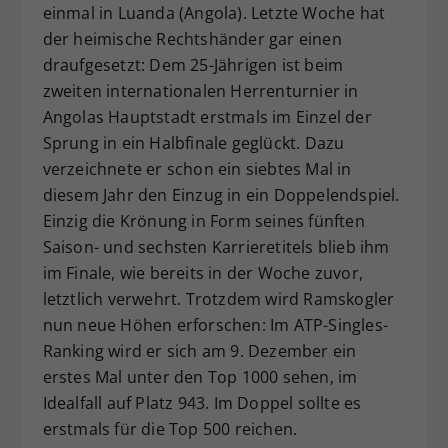
einmal in Luanda (Angola). Letzte Woche hat
Dieser Wert speichert Ihre Consent-
der heimische Rechtshänder gar einen
Einstellungen. Unter anderem eine
draufgesetzt: Dem 25-Jährigen ist beim
zufällig generierte ID, für die
zweiten internationalen Herrenturnier in
Zweck
historische Speicherung Ihrer
vorgenommen Einstellungen, falls der
Angolas Hauptstadt erstmals im Einzel der
Webseiten-Betreiber dies eingestellt
Sprung in ein Halbfinale geglückt. Dazu
hat.
verzeichnete er schon ein siebtes Mal in
diesem Jahr den Einzug in ein Doppelendspiel.
Einzig die Krönung in Form seines fünften
Saison- und sechsten Karrieretitels blieb ihm
im Finale, wie bereits in der Woche zuvor,
letztlich verwehrt. Trotzdem wird Ramskogler
nun neue Höhen erforschen: Im ATP-Singles-
Ranking wird er sich am 9. Dezember ein
erstes Mal unter den Top 1000 sehen, im
Idealfall auf Platz 943. Im Doppel sollte es
erstmals für die Top 500 reichen.