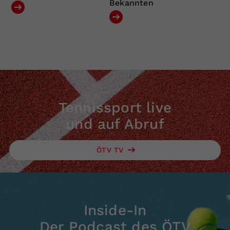
Bekannten
Tennissport live
und auf Abruf
ÖTV TV
Inside-In
Der Podcast des ÖTV