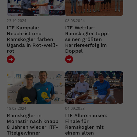
23.10.2024
08.08.2024
ITF Kampala:
ITF Wetzlar:
Neuchrist und
Ramskogler toppt
Ramskogler färben
seinen größten
Uganda in Rot-weiß-
Karriereerfolg im
rot
Doppel
18.03.2024
04.09.2023
Ramskogler in
ITF Allershausen:
Monastir nach knapp
Finale für
8 Jahren wieder ITF-
Ramskogler mit
Titelgewinner
einem alten