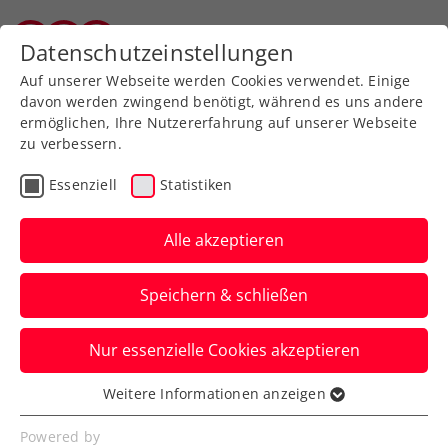
Zurück zur Newsübersicht
Datenschutzeinstellungen
Salzburger Tennisverband
Auf unserer Webseite werden Cookies verwendet. Einige
davon werden zwingend benötigt, während es uns andere
ermöglichen, Ihre Nutzererfahrung auf unserer Webseite
zu verbessern.
Turniere
Essenziell
Statistiken
ITF Kairo: Schwärzler
spielt sich erstmals unter
Alle akzeptieren
die Top 100 der Welt
Speichern & schließen
Ein Top-Abschneiden in Ägypten beschert
Nur essenzielle Cookies akzeptieren
der ÖTV-Zukunftshoffnung ein
zweistelliges Ranking.
Weitere Informationen anzeigen
Essenziell
Verfasst von: Manuel Wachta, 20.09.2022
Essenzielle Cookies werden für grundlegende
Powered by