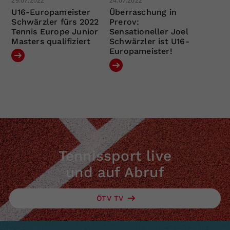
29.07.2022
24.07.2022
U16-Europameister
Überraschung in
Schwärzler fürs 2022
Prerov:
Tennis Europe Junior
Sensationeller Joel
Masters qualifiziert
Schwärzler ist U16-
Europameister!
Tennissport live
und auf Abruf
ÖTV TV