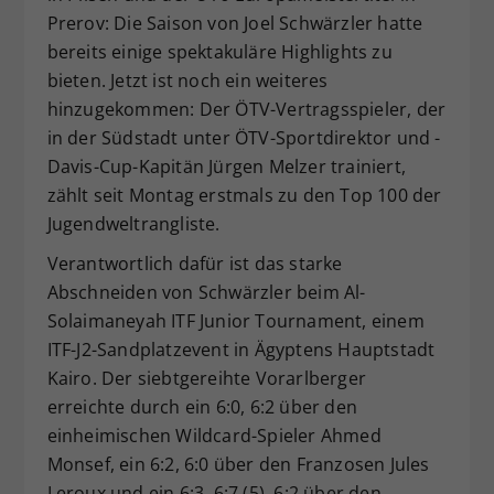
Prerov: Die Saison von Joel Schwärzler hatte
Dieser Wert speichert Ihre Consent-
bereits einige spektakuläre Highlights zu
Einstellungen. Unter anderem eine
zufällig generierte ID, für die
bieten. Jetzt ist noch ein weiteres
Zweck
historische Speicherung Ihrer
hinzugekommen: Der ÖTV-Vertragsspieler, der
vorgenommen Einstellungen, falls der
in der Südstadt unter ÖTV-Sportdirektor und -
Webseiten-Betreiber dies eingestellt
Davis-Cup-Kapitän Jürgen Melzer trainiert,
hat.
zählt seit Montag erstmals zu den Top 100 der
Jugendweltrangliste.
Verantwortlich dafür ist das starke
Abschneiden von Schwärzler beim Al-
Solaimaneyah ITF Junior Tournament, einem
ITF-J2-Sandplatzevent in Ägyptens Hauptstadt
Kairo. Der siebtgereihte Vorarlberger
erreichte durch ein 6:0, 6:2 über den
einheimischen Wildcard-Spieler Ahmed
Monsef, ein 6:2, 6:0 über den Franzosen Jules
Leroux und ein 6:3, 6:7 (5), 6:2 über den